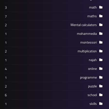
math
3
maths
7
Mental calculators
2
mohammedia
1
montessori
1
multiplication
2
najah
1
online
4
programme
1
puzzle
2
school
6
skills
1