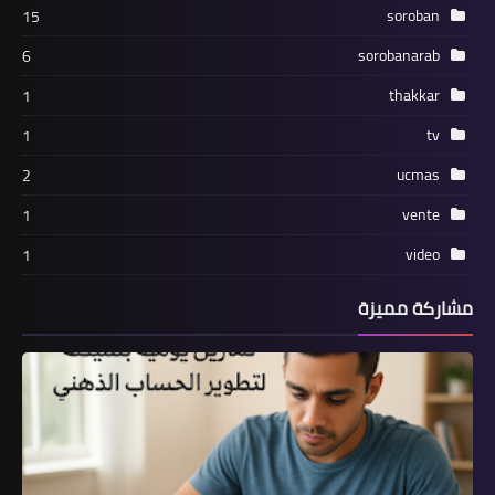
soroban
15
sorobanarab
6
thakkar
1
tv
1
ucmas
2
vente
1
video
1
مشاركة مميزة