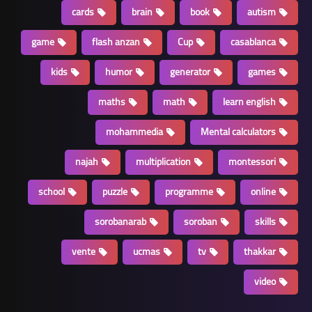
cards
brain
book
autism
game
flash anzan
Cup
casablanca
kids
humor
generator
games
maths
math
learn english
mohammedia
Mental calculators
najah
multiplication
montessori
school
puzzle
programme
online
sorobanarab
soroban
skills
vente
ucmas
tv
thakkar
video