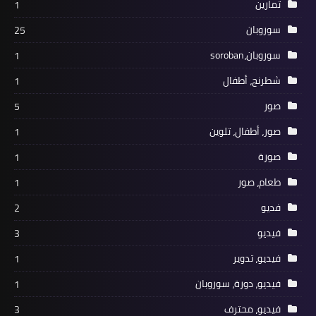
تمارين
1
سوروبان
25
سوروبان،soroban
1
شطرنج، أطفال
1
صور
5
صور، أطفال، تلوين
1
صورة
1
طعام، صور
1
فديو
2
فيديو
3
فيديو، تدوير
1
فيديو، دورة، سوروبان
1
فيديو، محترف
3