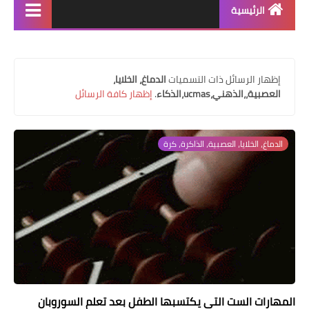
الرئيسية
منتجاتنا
دورة سوروبان اونلاين
‏إظهار الرسائل ذات التسميات
الدماغ، الخلايا،
العصبية،،الذهني،ucmas،الذكاء
.
إظهار كافة الرسائل
كراسات البرنامج pdf
كتاب الشامل في السوروبان
الدماغ، الخلايا، العصبية، الذاكرة، كرة
المهارات الست التي يكتسبها الطفل بعد تعلم السوروبان