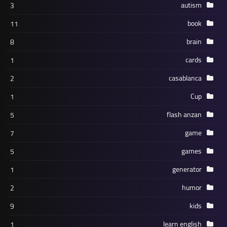
autism
3
book
11
brain
8
cards
1
casablanca
2
Cup
1
flash anzan
5
game
7
games
5
generator
1
humor
2
kids
9
learn english
1