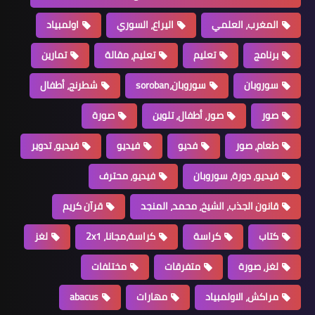
المغرب، العلمي
اليراع، السوري
اولمبياد
برنامج
تعليم
تعليم، مقالة
تمارين
سوروبان
سوروبان،soroban
شطرنج، أطفال
صور
صور، أطفال، تلوين
صورة
طعام، صور
فديو
فيديو
فيديو، تدوير
فيديو، دورة، سوروبان
فيديو، محترف
قانون الجذب، الشيخ، محمد، المنجد
قرآن كريم
كتاب
كراسة
كراسة،مجانا، 2x1
لغز
لغز، صورة
متفرقات
مختلفات
مراكش، الاولمبياد
مهارات
abacus