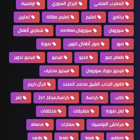
المغرب، العلمي
اليراع، السوري
اولمبياد
برنامج
تعليم
تعليم، مقالة
تمارين
سوروبان
سوروبان،soroban
شطرنج، أطفال
صور
صور، أطفال، تلوين
صورة
طعام، صور
فديو
فيديو
فيديو، تدوير
فيديو، دورة، سوروبان
فيديو، محترف
قانون الجذب، الشيخ، محمد، المنجد
قرآن كريم
كتاب
كراسة
كراسة،مجانا، 2x1
لغز
لغز، صورة
متفرقات
مختلفات
مراكش، الاولمبياد
مهارات
abacus
cards
brain
book
autism