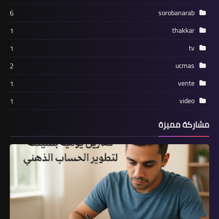
sorobanarab
6
thakkar
1
tv
1
ucmas
2
vente
1
video
1
مشاركة مميزة