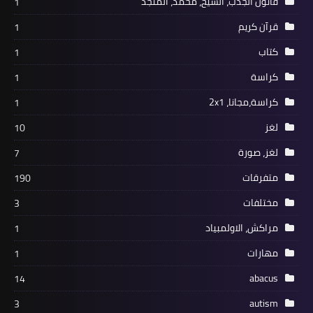
قانون الجذب، الشيخ، محمد، المنجد
1
قرآن كريم
1
كتاب
1
كراسة
1
كراسة،مجانا، 2x1
1
لغز
10
لغز، صورة
7
متفرقات
190
مختلفات
3
مراكش، الاولمبياد
1
مهارات
1
abacus
14
autism
3