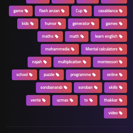
game
flash anzan
Cup
casablanca
kids
humor
generator
games
maths
math
learn english
mohammedia
Mental calculators
najah
multiplication
montessori
school
puzzle
programme
online
sorobanarab
soroban
skills
vente
ucmas
tv
thakkar
video