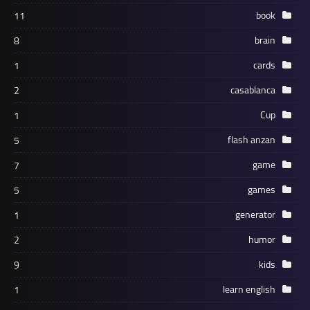
book
11
brain
8
cards
1
casablanca
2
Cup
1
flash anzan
5
game
7
games
5
generator
1
humor
2
kids
9
learn english
1