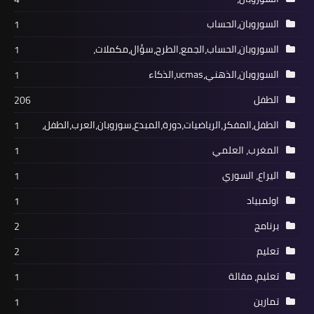
السوروبان،الحساب
1
السوروبان،الحساب،الجمع،الطرح،سؤال،مكملات،
1
السوروبان،الذهني،ucmas،الذكاء
1
الطفل
206
الطفل،المفكر،الرياضيات،دورة،المبدع،سوروبان،العرب،الطفل،
1
المغرب، العلمي
1
اليراع، السوري
1
اولمبياد
1
برنامج
2
تعليم
2
تعليم، مقالة
1
تمارين
1