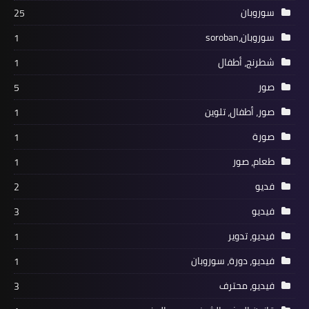
سوروبان
25
سوروبان،soroban
1
شطرنج، أطفال
1
صور
5
صور، أطفال، تلوين
1
صورة
1
طعام، صور
1
فديو
2
فيديو
3
فيديو، تدوير
1
فيديو، دورة، سوروبان
1
فيديو، محترف
3