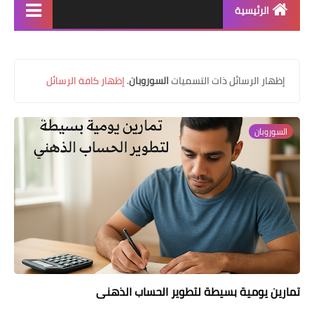
الرئيسية
منتجاتنا
دورة سوروبان اونلاين
‏إظهار الرسائل ذات التسميات
السوروبان
.
إظهار كافة الرسائل
كراسات البرنامج pdf
السوروبان
كتاب الشامل في السوروبان
تمارين يومية بسيطة لتطوير الحساب الذهني