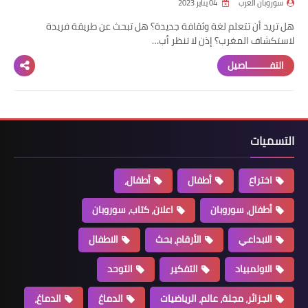
سوروبان العرب
04 يناير 2023
هل تريد أن تتعلم لغة وثقافة جديدة؟ هل تبحث عن طريقة فريدة
لاستكشاف المغرب؟ إذن لا تنظر أب…
التفــــــــاصيل
التسميات
اختراع
أطفال
أطفال،
أطفال، سوروبان
اعلان، كتاب، سوروبان
الابداعي
الأرقام، بحث
الاطفال
الاولمبياد
التفكير
التوحد
الجزائر، مجلة، عالم، الرياضيات
الدماغ
الدماغ،