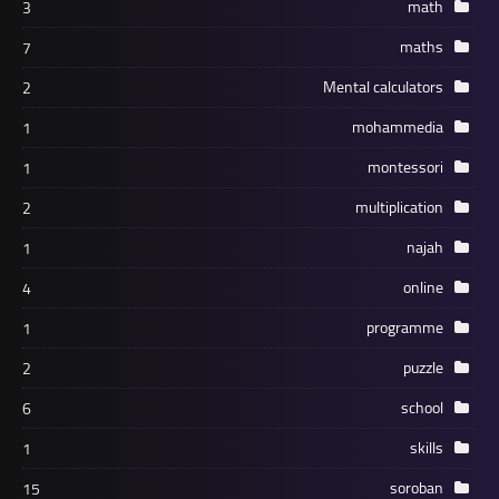
math
3
maths
7
Mental calculators
2
mohammedia
1
montessori
1
multiplication
2
najah
1
online
4
programme
1
puzzle
2
school
6
skills
1
soroban
15