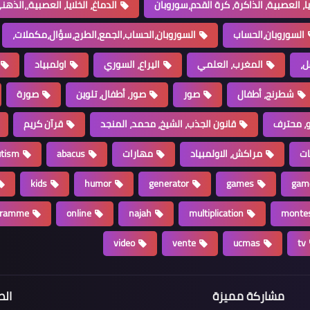
ايا، العصبية، الذاكرة، كرة القدم،سوروبان
الدماغ، الخلايا، العصبية،،الذهني،ucmas،الذ
السوروبان،الحساب
السوروبان،الحساب،الجمع،الطرح،سؤال،مكملات،
ل،
المغرب، العلمي
اليراع، السوري
اولمبياد
شطرنج، أطفال
صور
صور، أطفال، تلوين
صورة
، محترف
قانون الجذب، الشيخ، محمد، المنجد
قرآن كريم
ات
مراكش، الاولمبياد
مهارات
abacus
utism
kids
humor
generator
games
gam
gramme
online
najah
multiplication
montes
video
vente
ucmas
tv
مشاركة مميزة
الص