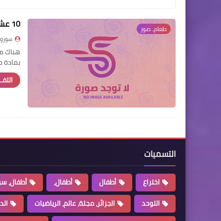
10 عشر أطعمة لتقوية الذاكرة و الوقاية ضد النسيان
طعام، صور
سوروب
هناك مج
بمادة 
التفــ
التسميات
اختراع
أطفال
أطفال،
أطفال، سو
التوحد
الجزائر، مجلة، عالم، الرياضيات
الد