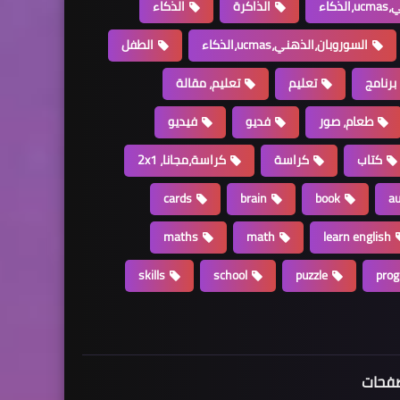
كاء
الذاكرة
الذكاء
السوروبان،الذهني،ucmas،الذكاء
الطفل
برنامج
تعليم
تعليم، مقالة
طعام، صور
فديو
فيديو
كتاب
كراسة
كراسة،مجانا، 2x1
cards
brain
book
a
maths
math
learn english
skills
school
puzzle
pro
فحات