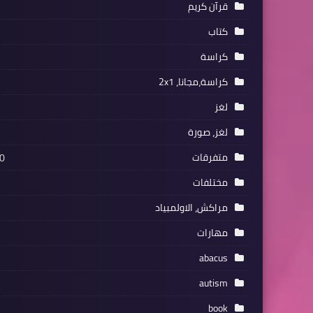
قرآن كريم
كتاب
كراسة
كراسة،مجانا، 2x1
لغز
لغز، صورة
متفرقات
0
مختلفات
مراكش، الاولمبياد
مهارات
abacus
autism
book