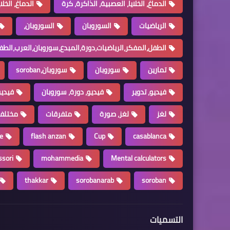
الدماغ، الخلايا، العصبية، الذاكرة، كرة
الدماغ، الخل
الرياضيات
السوروبان
السوروبان،
الطفل،المفكر،الرياضيات،دورة،المبدع،سوروبان،العرب،الطف
تمارين
سوروبان
سوروبان،soroban
فيديو، تدوير
فيديو، دورة، سوروبان
فيديو
لغز
لغز، صورة
متفرقات
مختلف
e
flash anzan
Cup
casablanca
sori
mohammedia
Mental calculators
thakkar
sorobanarab
soroban
التسميات