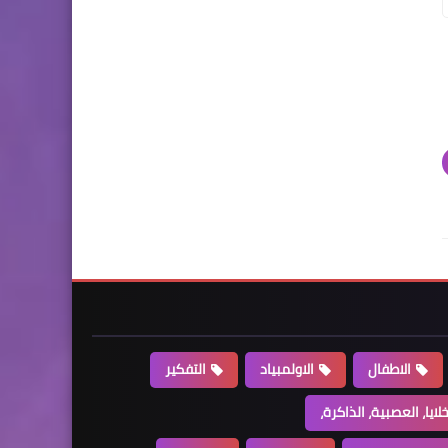
الاطفال
الاولمبياد
التفكير
خلايا، العصبية، الذاكرة،