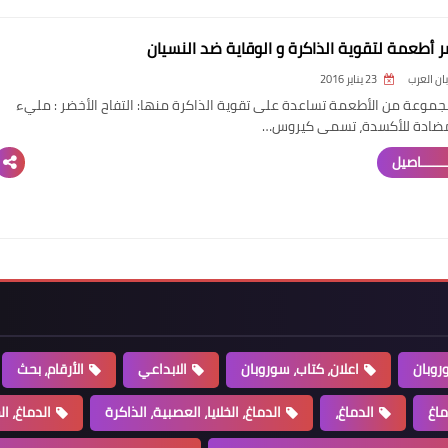
ان العرب
23 يناير 2016
موعة من الأطعمة تساعدة على تقوية الذاكرة منها: التفاح الأخضر : مليء
مضادة للأكسدة، تسمى كيروس…
ــــــاصيل
روبان
اعلان، كتاب، سوروبان
الابداعي
الأرقام، بحث
ماغ
الدماغ،
الدماغ، الخلايا، العصبية، الذاكرة
الدماغ، ال