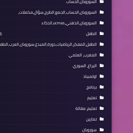
السوروبان،الحساب
السوروبان،الحساب،الجمع،الطرح،سؤال،مكملات،
السوروبان،الذهني،ucmas،الذكاء
الطفل
6
الطفل،المفكر،الرياضيات،دورة،المبدع،سوروبان،العرب،الطفل
المغرب، العلمي
اليراع، السوري
اولمبياد
برنامج
تعليم
تعليم، مقالة
تمارين
سوروبان