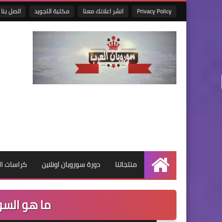
Privacy Policy
انشر اعلانك معنا
مكتبة التجويد
اتصل بنا
منتجاتنا
دورة سوروبان اونلاين
كراسات البر
الرئيسية
ما هو السو