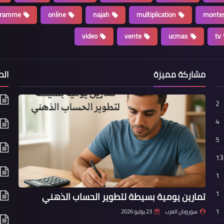
gramme
online
najah
multiplication
montes
video
vente
ucmas
tv
مشاركة مميزة
الص
2
4
5
13
1
1
تمارين يومية بسيطة لتطوير الحساب الذهني
1
سوروبان العرب
23 يوليو 2026