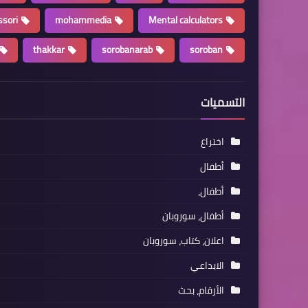
sori
mohammedia
Mental calculators
thakkar
sorobanarab
soroban
التسميات
اختراع
أطفال
أطفال،
أطفال، سوروبان
اعلان، كتاب، سوروبان
الابداعي
الأرقام، بحث