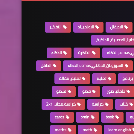
الاطفال
الاولمبياد
التفكير
خلايا، العصبية، الذاكرة،
كاء
الذاكرة
الذكاء
السوروبان،الذهني،ucmas،الذكاء
الطفل
برنامج
تعليم
تعليم، مقالة
طعام، صور
فديو
فيديو
كتاب
كراسة
كراسة،مجانا، 2x1
cards
brain
book
a
maths
math
learn english