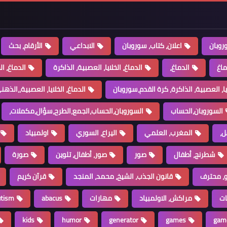
روبان
اعلان، كتاب، سوروبان
الابداعي
الأرقام، بحث
ماغ
الدماغ،
الدماغ، الخلايا، العصبية، الذاكرة
الدماغ، ال
ايا، العصبية، الذاكرة، كرة القدم،سوروبان
الدماغ، الخلايا، العصبية،،الذهني،ucmas،الذ
السوروبان،الحساب
السوروبان،الحساب،الجمع،الطرح،سؤال،مكملات،
ل،
المغرب، العلمي
اليراع، السوري
اولمبياد
شطرنج، أطفال
صور
صور، أطفال، تلوين
صورة
، محترف
قانون الجذب، الشيخ، محمد، المنجد
قرآن كريم
ات
مراكش، الاولمبياد
مهارات
abacus
utism
kids
humor
generator
games
gam