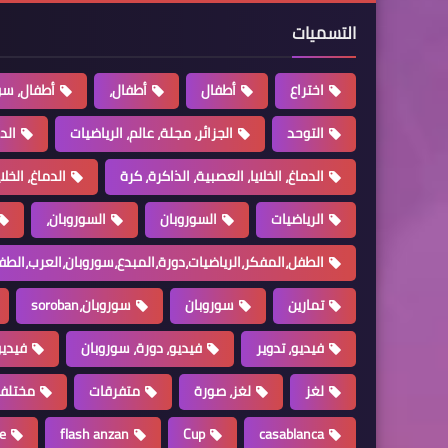
التسميات
اختراع
أطفال
أطفال،
أطفال، سو
التوحد
الجزائر، مجلة، عالم، الرياضيات
الد
الدماغ، الخلايا، العصبية، الذاكرة، كرة
الدماغ، الخل
الرياضيات
السوروبان
السوروبان،
الطفل،المفكر،الرياضيات،دورة،المبدع،سوروبان،العرب،الطف
تمارين
سوروبان
سوروبان،soroban
فيديو، تدوير
فيديو، دورة، سوروبان
فيديو
لغز
لغز، صورة
متفرقات
مختلف
e
flash anzan
Cup
casablanca