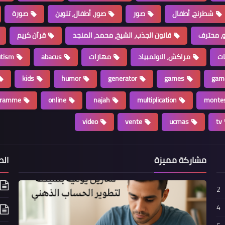
شطرنج، أطفال
صور
صور، أطفال، تلوين
صورة
، محترف
قانون الجذب، الشيخ، محمد، المنجد
قرآن كريم
ات
مراكش، الاولمبياد
مهارات
abacus
utism
kids
humor
generator
games
gam
gramme
online
najah
multiplication
montes
video
vente
ucmas
tv
مشاركة مميزة
الص
2
4