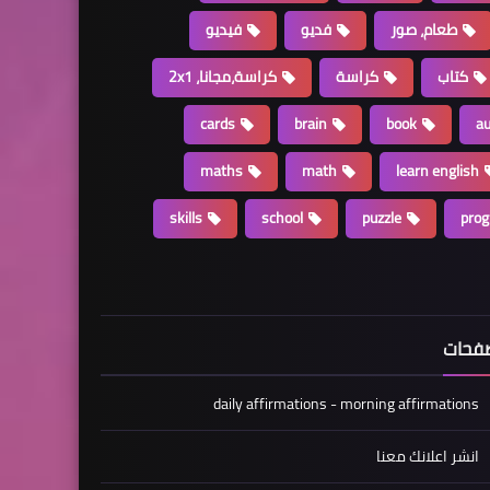
طعام، صور
فديو
فيديو
كتاب
كراسة
كراسة،مجانا، 2x1
cards
brain
book
a
maths
math
learn english
skills
school
puzzle
pro
فحات
daily affirmations - morning affirmations
انشر اعلانك معنا