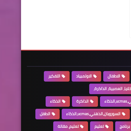
الاطفال
الاولمبياد
التفكير
خلايا، العصبية، الذاكرة،
كاء
الذاكرة
الذكاء
السوروبان،الذهني،ucmas،الذكاء
الطفل
برنامج
تعليم
تعليم، مقالة