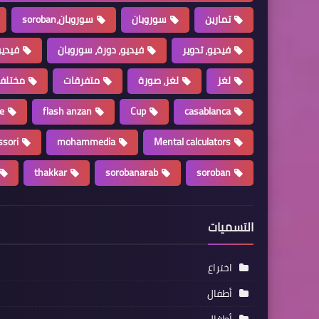
تمارين
سوروبان
سوروبان،soroban
فيديو، تدوير
فيديو، دورة، سوروبان
فيديو
لغز
لغز، صورة
متفرقات
مختلف
e
flash anzan
Cup
casablanca
sori
mohammedia
Mental calculators
thakkar
sorobanarab
soroban
التسميات
اختراع
أطفال