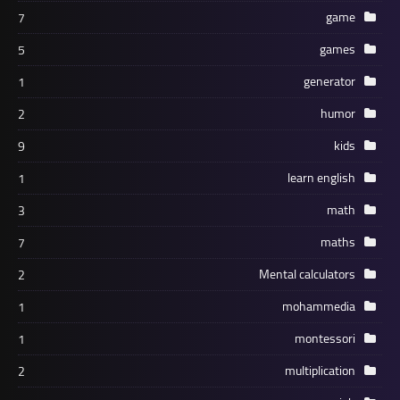
game
7
games
5
generator
1
humor
2
kids
9
learn english
1
math
3
maths
7
Mental calculators
2
mohammedia
1
montessori
1
multiplication
2