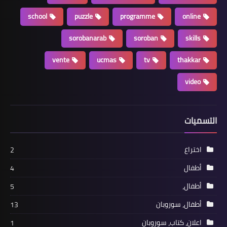
school
puzzle
programme
online
sorobanarab
soroban
skills
vente
ucmas
tv
thakkar
video
التسميات
اختراع
2
أطفال
4
أطفال،
5
أطفال، سوروبان
13
اعلان، كتاب، سوروبان
1