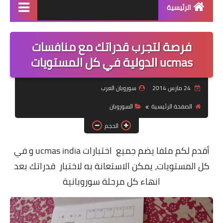
الرئيسية
منتجاتنا
فرصة لتجرب قدراتك مع منافسات
دورة سوروبان اونلاين
ucmas الدولية في كل المستويات
كراسات البرنامج pdf
24 مارس 2014
سوروبان العرب
كتاب الشامل في السوروبان
الصفحة الرئيسية
السوروبان
الحجم
أقدم لكم ملفا يضم جميع اختبارات ucmas india و في
كل المستويات، يمكن الاستعانة به لاختبار قدراتك بعد
انهاء كل مرحلة سوروبانية