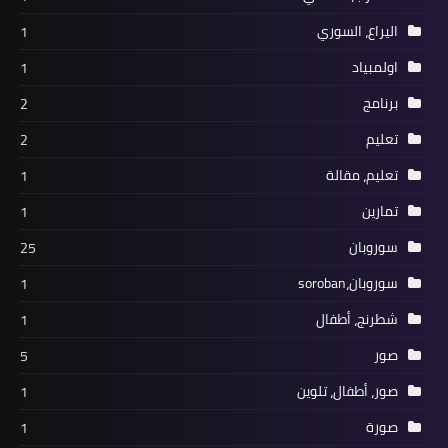
اليراع، السوري
1
اولمبياد
1
برنامج
2
تعليم
2
تعليم، مقالة
1
تمارين
1
سوروبان
25
سوروبان،soroban
1
شطرنج، أطفال
1
صور
5
صور، أطفال، تلوين
1
صورة
1