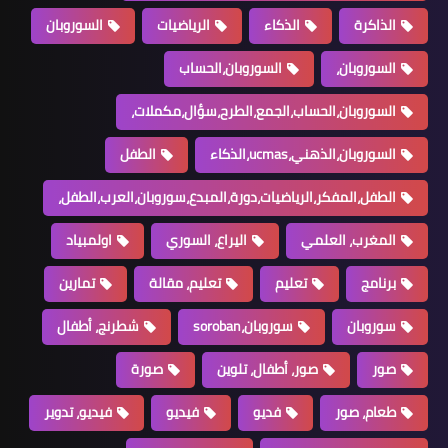
الذاكرة
الذكاء
الرياضيات
السوروبان
السوروبان،
السوروبان،الحساب
السوروبان،الحساب،الجمع،الطرح،سؤال،مكملات،
السوروبان،الذهني،ucmas،الذكاء
الطفل
الطفل،المفكر،الرياضيات،دورة،المبدع،سوروبان،العرب،الطفل،
المغرب، العلمي
اليراع، السوري
اولمبياد
برنامج
تعليم
تعليم، مقالة
تمارين
سوروبان
سوروبان،soroban
شطرنج، أطفال
صور
صور، أطفال، تلوين
صورة
طعام، صور
فديو
فيديو
فيديو، تدوير