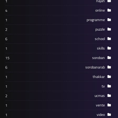
najah
1
online
4
programme
1
puzzle
2
school
6
skills
1
soroban
15
sorobanarab
6
thakkar
1
tv
1
ucmas
2
vente
1
video
1