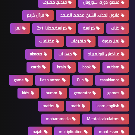
فيديو، دورة، سوروبان
فيديو، محترف
قانون الجذب، الشيخ، محمد، المنجد
قرآن كريم
كتاب
كراسة
كراسة،مجانا، 2x1
لغز
لغز، صورة
متفرقات
مختلفات
مراكش، الاولمبياد
مهارات
abacus
cards
brain
book
autism
game
flash anzan
Cup
casablanca
kids
humor
generator
games
maths
math
learn english
mohammedia
Mental calculators
najah
multiplication
montessori