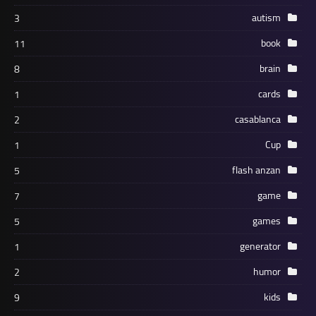
autism
3
book
11
brain
8
cards
1
casablanca
2
Cup
1
flash anzan
5
game
7
games
5
generator
1
humor
2
kids
9