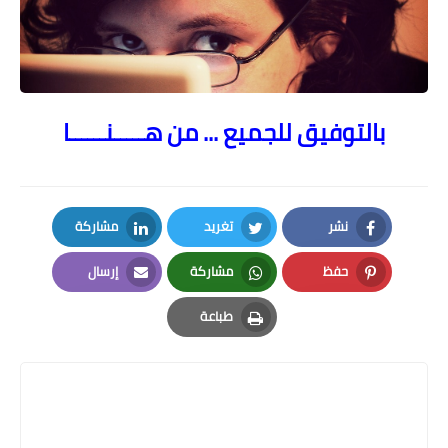
بالتوفيق للجميع ... من هـــــنــــــا
نشر
تغريد
مشاركة
LinkedIn
Twitter
Facebook
حفظ
مشاركة
إرسال
Email
Whatsapp
Pinterest
طباعة
Print