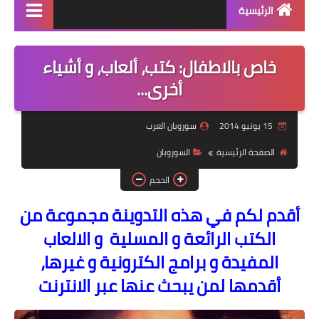
الرئيسية
منتجاتنا
خاص بالاطفال: كتب، ألعاب، و أشياء
دورة سوروبان اونلاين
أخرى...
كراسات البرنامج pdf
15 يونيو 2014
سوروبان العرب
كتاب الشامل في السوروبان
الصفحة الرئيسية
السوروبان
الحجم
أقدم لكم في هذه التدوينة مجموعة من
الكتب الرائعة و المسلية و الالعاب
المفيدة و برامج الكترونية و غيرها،
أقدمها لمن يبحث عنها عبر الانترنت