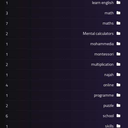
learn english
1
math
3
maths
7
Mental calculators
2
mohammedia
1
montessori
1
multiplication
2
najah
1
online
4
programme
1
puzzle
2
school
6
skills
1