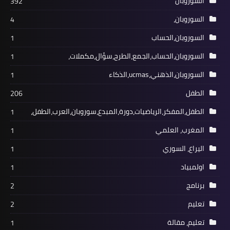
السوروبان
392
السوروبان،
4
السوروبان،الحساب
1
السوروبان،الحساب،الجمع،الطرح،سؤال،مكملات،
1
السوروبان،الذهني،ucmas،الذكاء
1
الطفل
206
الطفل،المفكر،الرياضيات،دورة،المبدع،سوروبان،العرب،الطفل،
1
المغرب، العلمي
1
اليراع، السوري
1
اولمبياد
1
برنامج
2
تعليم
2
تعليم، مقالة
1