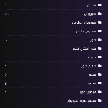
تمارين
1
سوروبان
25
سوروبان،soroban
1
شطرنج، أطفال
1
صور
5
صور، أطفال، تلوين
1
صورة
1
طعام، صور
1
فديو
2
فيديو
3
فيديو، تدوير
1
فيديو، دورة، سوروبان
1