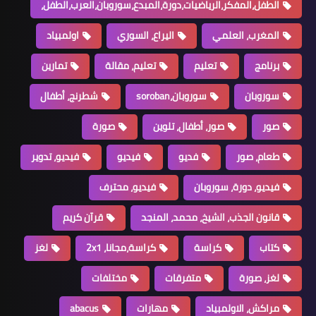
الطفل،المفكر،الرياضيات،دورة،المبدع،سوروبان،العرب،الطفل،
المغرب، العلمي
اليراع، السوري
اولمبياد
برنامج
تعليم
تعليم، مقالة
تمارين
سوروبان
سوروبان،soroban
شطرنج، أطفال
صور
صور، أطفال، تلوين
صورة
طعام، صور
فديو
فيديو
فيديو، تدوير
فيديو، دورة، سوروبان
فيديو، محترف
قانون الجذب، الشيخ، محمد، المنجد
قرآن كريم
كتاب
كراسة
كراسة،مجانا، 2x1
لغز
لغز، صورة
متفرقات
مختلفات
مراكش، الاولمبياد
مهارات
abacus