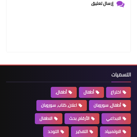
إرسال تعليق
التسميات
اختراع
أطفال
أطفال،
أطفال، سوروبان
اعلان، كتاب، سوروبان
الابداعي
الأرقام، بحث
الاطفال
الاولمبياد
التفكير
التوحد