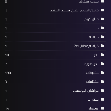
فيديو، محترف
3
قانون الجذب، الشيخ، محمد، المنجد
1
قرآن كريم
1
كتاب
1
كراسة
1
كراسة،مجانا، 2x1
1
لغز
10
لغز، صورة
7
متفرقات
190
مختلفات
3
مراكش، الاولمبياد
1
مهارات
1
abacus
14