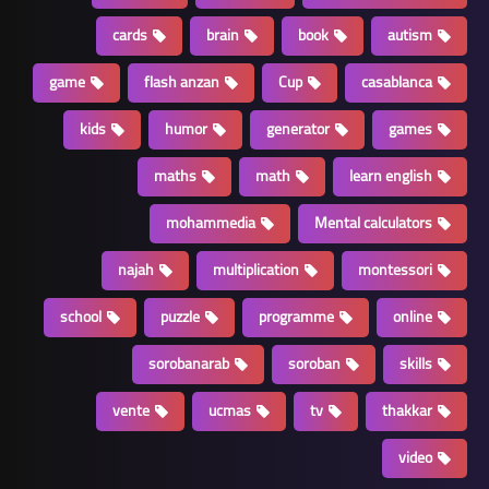
cards
brain
book
autism
game
flash anzan
Cup
casablanca
kids
humor
generator
games
maths
math
learn english
mohammedia
Mental calculators
najah
multiplication
montessori
school
puzzle
programme
online
sorobanarab
soroban
skills
vente
ucmas
tv
thakkar
video