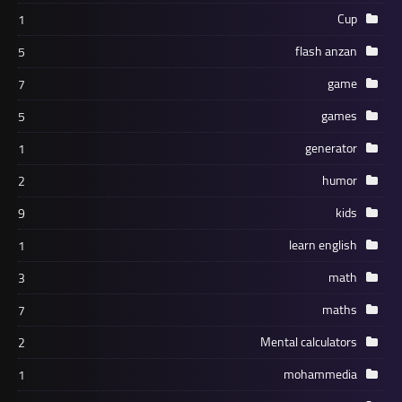
Cup
1
flash anzan
5
game
7
games
5
generator
1
humor
2
kids
9
learn english
1
math
3
maths
7
Mental calculators
2
mohammedia
1