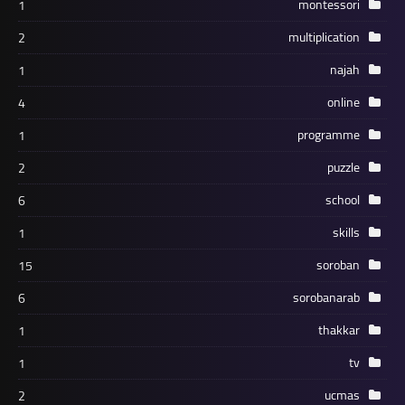
montessori
1
multiplication
2
najah
1
online
4
programme
1
puzzle
2
school
6
skills
1
soroban
15
sorobanarab
6
thakkar
1
tv
1
ucmas
2