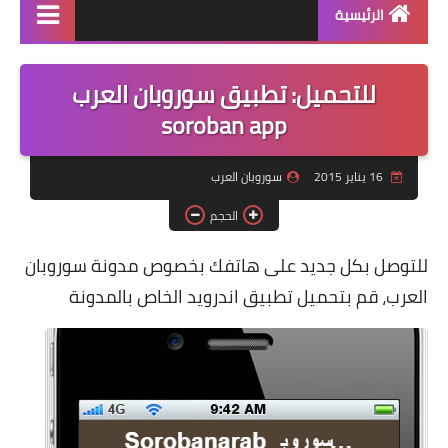
الرئيسية
منتجاتنا
للتحميل: تطبيق سوروبان العرب
دورة سوروبان اونلاين
soroban app
كراسات البرنامج pdf
16 يناير 2015
سوروبان العرب
كتاب الشامل في السوروبان
الحجم
للتوصل بكل جديد على هاتفك بخصوص مدونة سوروبان
العرب، قم بتحميل تطبيق اندرويد الخاص بالمدونة