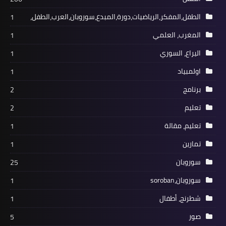
الطفل،المفكر،الرياضيات،دورة،المبدع،سوروبان،العرب،الطفل،
1
المغرب، العلمي
1
اليراع، السوري
1
اولمبياد
1
برنامج
2
تعليم
2
تعليم، مقالة
1
تمارين
1
سوروبان
25
سوروبان،soroban
1
شطرنج، أطفال
1
صور
5