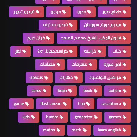
طعام، صور
فديو
فيديو
فيديو، تدوير
فيديو، دورة، سوروبان
فيديو، محترف
قانون الجذب، الشيخ، محمد، المنجد
قرآن كريم
كتاب
كراسة
كراسة،مجانا، 2x1
لغز
لغز، صورة
متفرقات
مختلفات
مراكش، الاولمبياد
مهارات
abacus
cards
brain
book
autism
game
flash anzan
Cup
casablanca
kids
humor
generator
games
maths
math
learn english