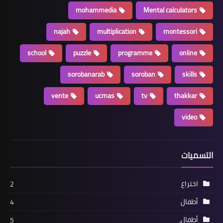
mohammedia
Mental calculators
najah
multiplication
montessori
school
puzzle
programme
online
sorobanarab
soroban
skills
vente
ucmas
tv
thakkar
video
التسميات
اختراع
2
أطفال
4
أطفال،
5