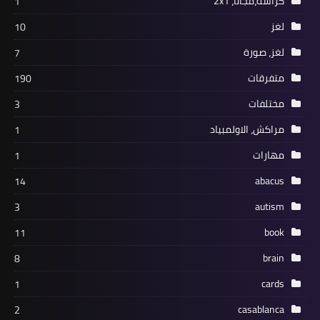
كراسة،مجانا، 2x1
1
لغز
10
لغز، صورة
7
متفرقات
190
مختلفات
3
مراكش، الاولمبياد
1
مهارات
1
abacus
14
autism
3
book
11
brain
8
cards
1
casablanca
2