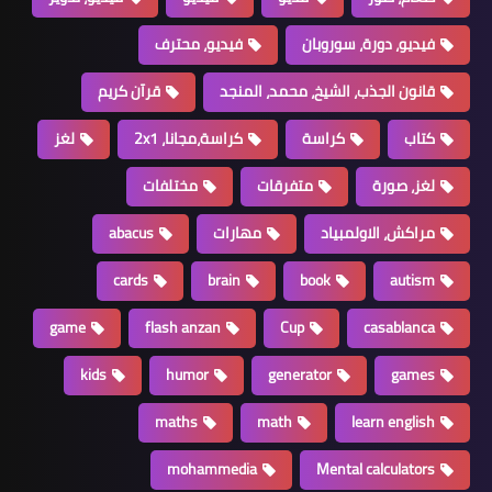
فيديو، دورة، سوروبان
فيديو، محترف
قانون الجذب، الشيخ، محمد، المنجد
قرآن كريم
كتاب
كراسة
كراسة،مجانا، 2x1
لغز
لغز، صورة
متفرقات
مختلفات
مراكش، الاولمبياد
مهارات
abacus
cards
brain
book
autism
game
flash anzan
Cup
casablanca
kids
humor
generator
games
maths
math
learn english
mohammedia
Mental calculators