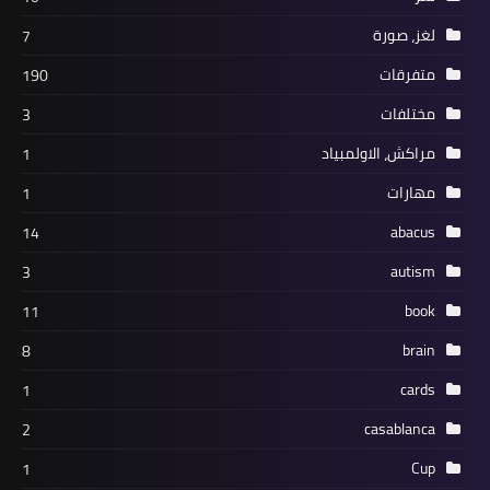
لغز، صورة
7
متفرقات
190
مختلفات
3
مراكش، الاولمبياد
1
مهارات
1
abacus
14
autism
3
book
11
brain
8
cards
1
casablanca
2
Cup
1