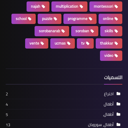
najah
multiplication
montessori
school
puzzle
programme
online
sorobanarab
soroban
skills
vente
ucmas
tv
thakkar
video
التسميات
اختراع
2
أطفال
4
أطفال،
5
أطفال، سوروبان
13