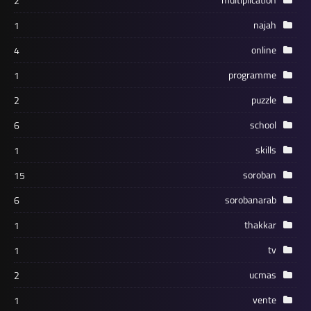
2
najah
1
online
4
programme
1
puzzle
2
school
6
skills
1
soroban
15
sorobanarab
6
thakkar
1
tv
1
ucmas
2
vente
1