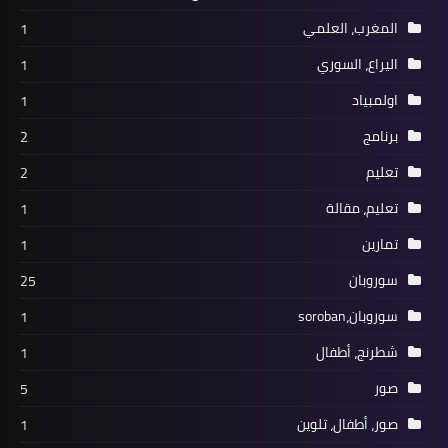
المغرب، العلمي
1
اليراع، السوري
1
اولمبياد
1
برنامج
2
تعليم
2
تعليم، مقالة
1
تمارين
1
سوروبان
25
سوروبان،soroban
1
شطرنج، أطفال
1
صور
5
صور، أطفال، تلوين
1