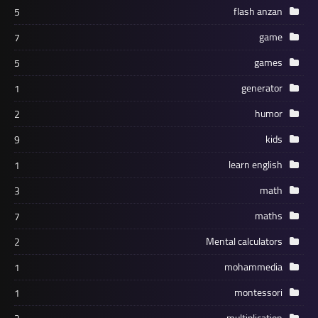
flash anzan
5
game
7
games
5
generator
1
humor
2
kids
9
learn english
1
math
3
maths
7
Mental calculators
2
mohammedia
1
montessori
1
multiplication