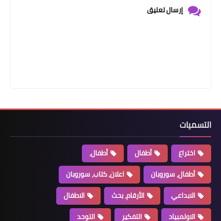
إرسال تعليق
التسميات
اختراع
أطفال
أطفال،
أطفال، سوروبان
اعلان، كتاب، سوروبان
الابداعي
الأرقام، بحث
الاطفال
الاولمبياد
التفكير
التوحد