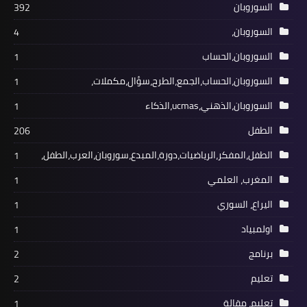
السوروبان
392
السوروبان،
4
السوروبان،الحساب
1
السوروبان،الحساب،الجمع،الطرح،سؤال،مكملات،
1
السوروبان،الذهني،ucmas،الذكاء
1
الطفل
206
الطفل،المفكر،الرياضيات،دورة،المبدع،سوروبان،العرب،الطفل،
1
المغرب، العلمي
1
اليراع، السوري
1
اولمبياد
1
برنامج
2
تعليم
2
تعليم، مقالة
1