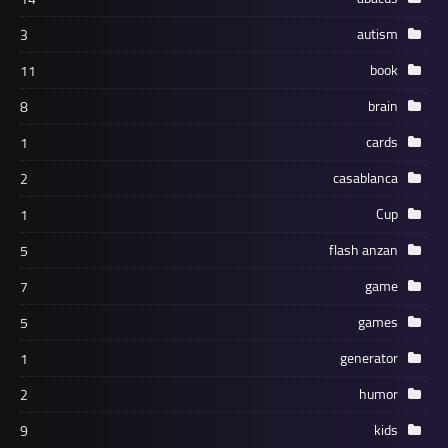
autism
3
book
11
brain
8
cards
1
casablanca
2
Cup
1
flash anzan
5
game
7
games
5
generator
1
humor
2
kids
9