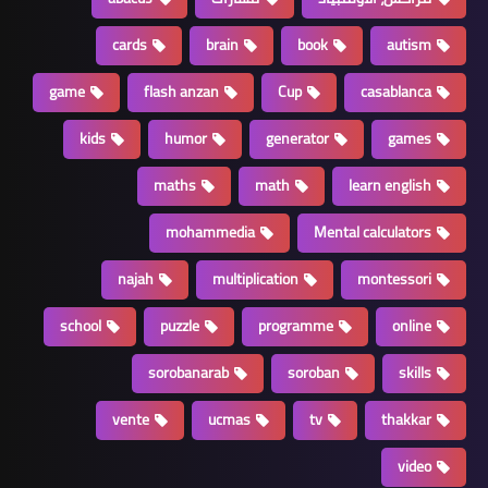
cards
brain
book
autism
game
flash anzan
Cup
casablanca
kids
humor
generator
games
maths
math
learn english
mohammedia
Mental calculators
najah
multiplication
montessori
school
puzzle
programme
online
sorobanarab
soroban
skills
vente
ucmas
tv
thakkar
video