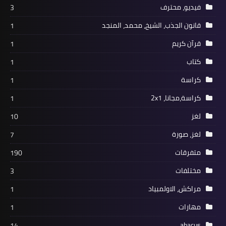
فيديو، محترف
3
قانون الجذب، الشيخ، محمد، المنجد
1
قرآن كريم
1
كتاب
1
كراسة
1
كراسة،مجانا، 2x1
1
لغز
10
لغز، صورة
7
متفرقات
190
مختلفات
3
مراكش، الاولمبياد
1
مهارات
1
abacus
14