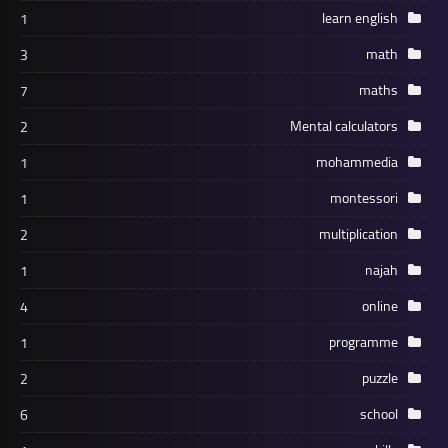
learn english
1
math
3
maths
7
Mental calculators
2
mohammedia
1
montessori
1
multiplication
2
najah
1
online
4
programme
1
puzzle
2
school
6