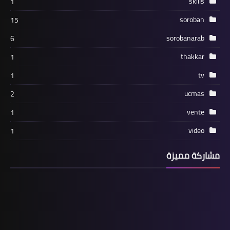
skills
1
soroban
15
sorobanarab
6
thakkar
1
tv
1
ucmas
2
vente
1
video
1
مشاركة مميزة