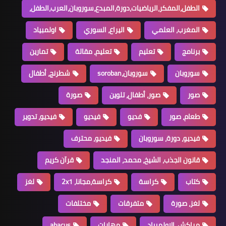
الطفل،المفكر،الرياضيات،دورة،المبدع،سوروبان،العرب،الطفل،
المغرب، العلمي
اليراع، السوري
اولمبياد
برنامج
تعليم
تعليم، مقالة
تمارين
سوروبان
سوروبان،soroban
شطرنج، أطفال
صور
صور، أطفال، تلوين
صورة
طعام، صور
فديو
فيديو
فيديو، تدوير
فيديو، دورة، سوروبان
فيديو، محترف
قانون الجذب، الشيخ، محمد، المنجد
قرآن كريم
كتاب
كراسة
كراسة،مجانا، 2x1
لغز
لغز، صورة
متفرقات
مختلفات
مراكش، الاولمبياد
مهارات
abacus