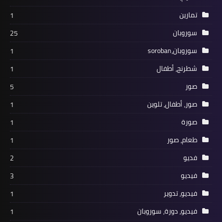
تمارين
1
سوروبان
25
سوروبان،soroban
1
شطرنج، أطفال
1
صور
5
صور، أطفال، تلوين
1
صورة
1
طعام، صور
1
فديو
2
فيديو
3
فيديو، تدوير
1
فيديو، دورة، سوروبان
1