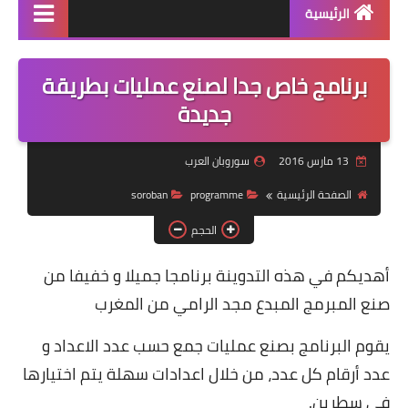
الرئيسية
منتجاتنا
برنامج خاص جدا لصنع عمليات بطريقة
دورة سوروبان اونلاين
جديدة
كراسات البرنامج pdf
13 مارس 2016
سوروبان العرب
كتاب الشامل في السوروبان
الصفحة الرئيسية
programme
soroban
الحجم
أهديكم في هذه التدوينة برنامجا جميلا و خفيفا من
صنع
المبرمج المبدع مجد الرامي
من المغرب
يقوم البرنامج بصنع عمليات جمع حسب عدد الاعداد و
عدد أرقام كل عدد، من خلال اعدادات سهلة يتم اختيارها
في سطرين.