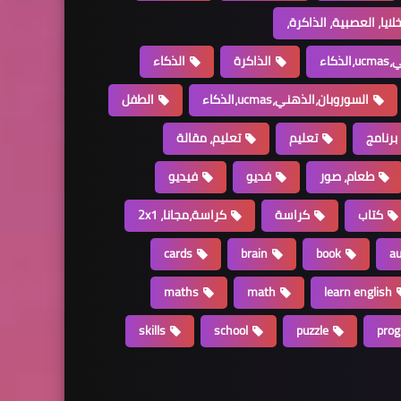
خلايا، العصبية، الذاكرة،
كاء
الذاكرة
الذكاء
السوروبان،الذهني،ucmas،الذكاء
الطفل
برنامج
تعليم
تعليم، مقالة
طعام، صور
فديو
فيديو
كتاب
كراسة
كراسة،مجانا، 2x1
cards
brain
book
a
maths
math
learn english
skills
school
puzzle
pro