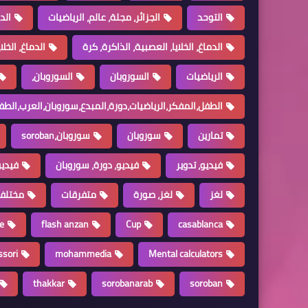
التوحد
الجزائر، مجلة، عالم، الرياضيات
الد
الدماغ، الخلايا، العصبية، الذاكرة، كرة
الدماغ، الخل
الرياضيات
السوروبان
السوروبان،
الطفل،المفكر،الرياضيات،دورة،المبدع،سوروبان،العرب،الطف
تمارين
سوروبان
سوروبان،soroban
فيديو، تدوير
فيديو، دورة، سوروبان
فيديو
لغز
لغز، صورة
متفرقات
مختلف
e
flash anzan
Cup
casablanca
sori
mohammedia
Mental calculators
thakkar
sorobanarab
soroban