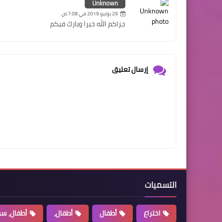
Unknown
29 يونيو 2019 في 7:08 ص
جزاكم الله خيرا وبارك فيكم
إرسال تعليق
التسميات
اختراع
أطفال
أطفال،
أطفال، سو