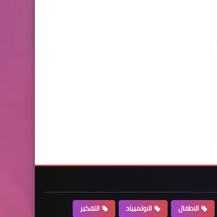
الاطفال
الاولمبياد
التفكير