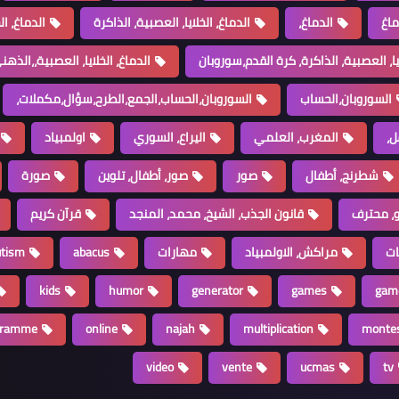
ماغ
الدماغ،
الدماغ، الخلايا، العصبية، الذاكرة
الدماغ، ال
ايا، العصبية، الذاكرة، كرة القدم،سوروبان
الدماغ، الخلايا، العصبية،،الذهني،ucmas،الذ
السوروبان،الحساب
السوروبان،الحساب،الجمع،الطرح،سؤال،مكملات،
ل،
المغرب، العلمي
اليراع، السوري
اولمبياد
شطرنج، أطفال
صور
صور، أطفال، تلوين
صورة
، محترف
قانون الجذب، الشيخ، محمد، المنجد
قرآن كريم
ات
مراكش، الاولمبياد
مهارات
abacus
utism
kids
humor
generator
games
gam
gramme
online
najah
multiplication
montes
video
vente
ucmas
tv