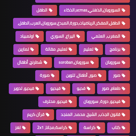
السوروبان،الذهني،ucmas،الذكاء
الطفل
الطفل،المفكر،الرياضيات،دورة،المبدع،سوروبان،العرب،الطفل،
المغرب، العلمي
اليراع، السوري
اولمبياد
برنامج
تعليم
تعليم، مقالة
تمارين
سوروبان
سوروبان،soroban
شطرنج، أطفال
صور
صور، أطفال، تلوين
صورة
طعام، صور
فديو
فيديو
فيديو، تدوير
فيديو، دورة، سوروبان
فيديو، محترف
قانون الجذب، الشيخ، محمد، المنجد
قرآن كريم
كتاب
كراسة
كراسة،مجانا، 2x1
لغز