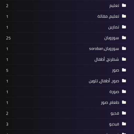
تعليم
2
تعليم، مقالة
1
تمارين
1
سوروبان
25
سوروبان،soroban
1
شطرنج، أطفال
1
صور
5
صور، أطفال، تلوين
1
صورة
1
طعام، صور
1
فديو
2
فيديو
3