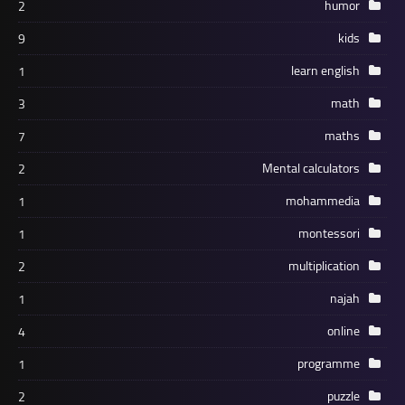
humor
2
kids
9
learn english
1
math
3
maths
7
Mental calculators
2
mohammedia
1
montessori
1
multiplication
2
najah
1
online
4
programme
1
puzzle
2