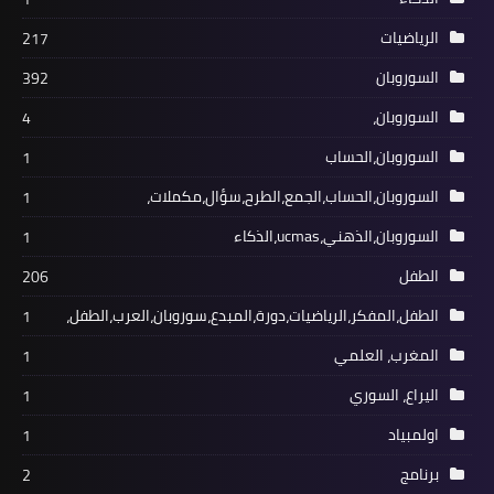
الرياضيات
217
السوروبان
392
السوروبان،
4
السوروبان،الحساب
1
السوروبان،الحساب،الجمع،الطرح،سؤال،مكملات،
1
السوروبان،الذهني،ucmas،الذكاء
1
الطفل
206
الطفل،المفكر،الرياضيات،دورة،المبدع،سوروبان،العرب،الطفل،
1
المغرب، العلمي
1
اليراع، السوري
1
اولمبياد
1
برنامج
2