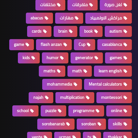
لغز، صورة
متفرقات
مختلفات
مراكش، الاولمبياد
مهارات
abacus
cards
brain
book
autism
game
flash anzan
Cup
casablanca
kids
humor
generator
games
maths
math
learn english
mohammedia
Mental calculators
najah
multiplication
montessori
school
puzzle
programme
online
sorobanarab
soroban
skills
vente
ucmas
tv
thakkar