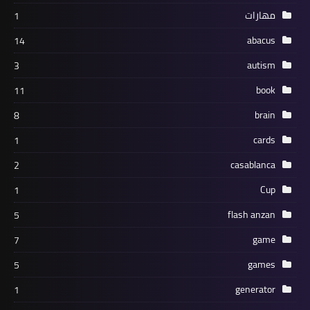
مهارات
1
abacus
14
autism
3
book
11
brain
8
cards
1
casablanca
2
Cup
1
flash anzan
5
game
7
games
5
generator
1