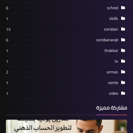
school
6
skills
1
soroban
15
sorobanarab
6
thakkar
1
tv
1
ucmas
2
vente
1
video
1
مشاركة مميزة