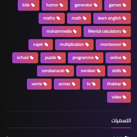
kids
humor
generator
games
maths
math
learn english
mohammedia
Mental calculators
najah
multiplication
montessori
school
puzzle
programme
online
sorobanarab
soroban
skills
vente
ucmas
tv
thakkar
video
التسميات