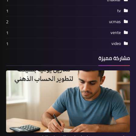
tv
1
ucmas
2
vente
1
video
1
مشاركة مميزة