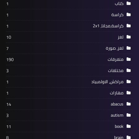
كتاب
1
كراسة
1
كراسة،مجانا، 2x1
1
لغز
10
لغز، صورة
7
متفرقات
190
مختلفات
3
مراكش، الاولمبياد
1
مهارات
1
abacus
14
autism
3
book
11
brain
8