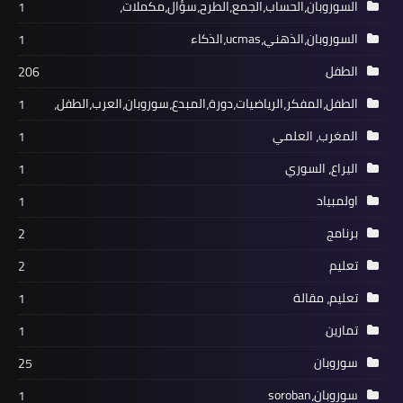
السوروبان،الحساب،الجمع،الطرح،سؤال،مكملات،
1
السوروبان،الذهني،ucmas،الذكاء
1
الطفل
206
الطفل،المفكر،الرياضيات،دورة،المبدع،سوروبان،العرب،الطفل،
1
المغرب، العلمي
1
اليراع، السوري
1
اولمبياد
1
برنامج
2
تعليم
2
تعليم، مقالة
1
تمارين
1
سوروبان
25
سوروبان،soroban
1