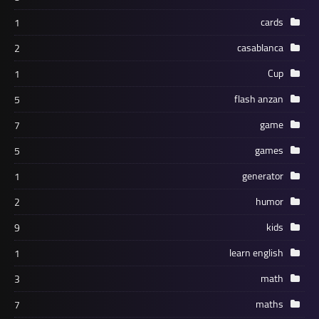
cards
1
casablanca
2
Cup
1
flash anzan
5
game
7
games
5
generator
1
humor
2
kids
9
learn english
1
math
3
maths
7