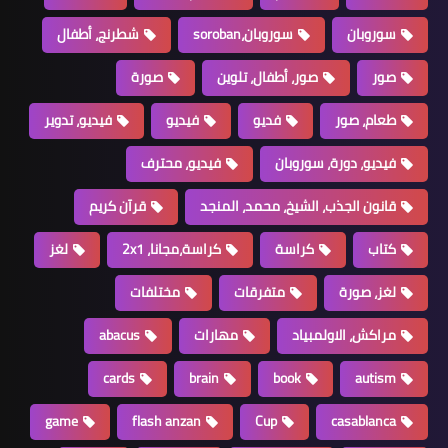
سوروبان
سوروبان،soroban
شطرنج، أطفال
صور
صور، أطفال، تلوين
صورة
طعام، صور
فديو
فيديو
فيديو، تدوير
فيديو، دورة، سوروبان
فيديو، محترف
قانون الجذب، الشيخ، محمد، المنجد
قرآن كريم
كتاب
كراسة
كراسة،مجانا، 2x1
لغز
لغز، صورة
متفرقات
مختلفات
مراكش، الاولمبياد
مهارات
abacus
cards
brain
book
autism
game
flash anzan
Cup
casablanca