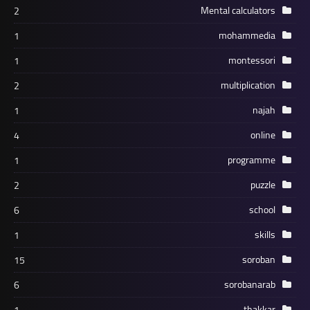
Mental calculators
2
mohammedia
1
montessori
1
multiplication
2
najah
1
online
4
programme
1
puzzle
2
school
6
skills
1
soroban
15
sorobanarab
6
thakkar
1