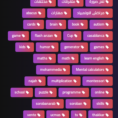
لغز، صورة
متفرقات
مختلفات
مراكش، الاولمبياد
مهارات
abacus
cards
brain
book
autism
game
flash anzan
Cup
casablanca
kids
humor
generator
games
maths
math
learn english
mohammedia
Mental calculators
najah
multiplication
montessori
school
puzzle
programme
online
sorobanarab
soroban
skills
vente
ucmas
tv
thakkar