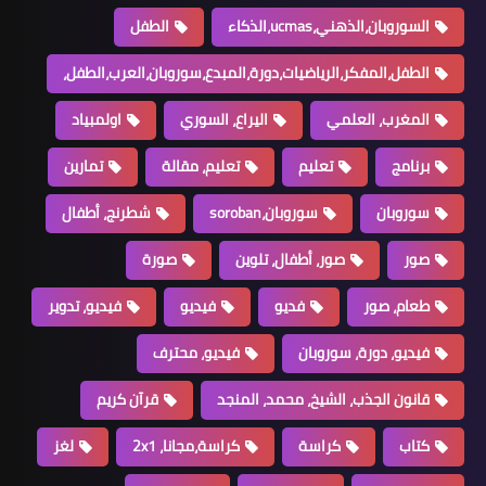
السوروبان،الذهني،ucmas،الذكاء
الطفل
الطفل،المفكر،الرياضيات،دورة،المبدع،سوروبان،العرب،الطفل،
المغرب، العلمي
اليراع، السوري
اولمبياد
برنامج
تعليم
تعليم، مقالة
تمارين
سوروبان
سوروبان،soroban
شطرنج، أطفال
صور
صور، أطفال، تلوين
صورة
طعام، صور
فديو
فيديو
فيديو، تدوير
فيديو، دورة، سوروبان
فيديو، محترف
قانون الجذب، الشيخ، محمد، المنجد
قرآن كريم
كتاب
كراسة
كراسة،مجانا، 2x1
لغز