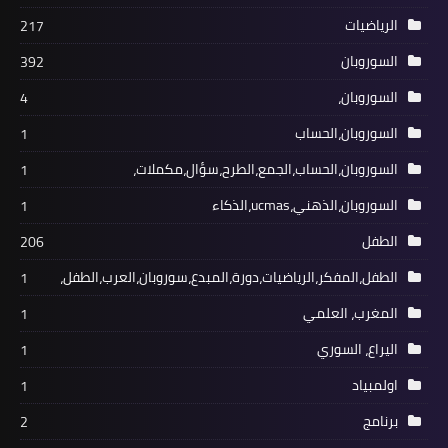
الرياضيات
217
السوروبان
392
السوروبان،
4
السوروبان،الحساب
1
السوروبان،الحساب،الجمع،الطرح،سؤال،مكملات،
1
السوروبان،الذهني،ucmas،الذكاء
1
الطفل
206
الطفل،المفكر،الرياضيات،دورة،المبدع،سوروبان،العرب،الطفل،
1
المغرب، العلمي
1
اليراع، السوري
1
اولمبياد
1
برنامج
2