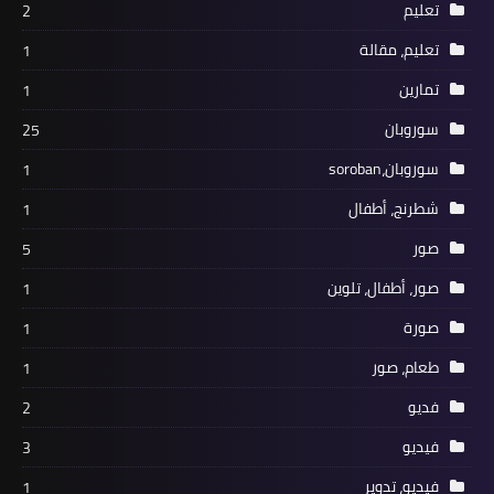
تعليم
2
تعليم، مقالة
1
تمارين
1
سوروبان
25
سوروبان،soroban
1
شطرنج، أطفال
1
صور
5
صور، أطفال، تلوين
1
صورة
1
طعام، صور
1
فديو
2
فيديو
3
فيديو، تدوير
1