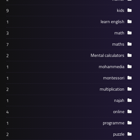
kids
9
learn english
1
math
3
maths
7
Mental calculators
2
mohammedia
1
montessori
1
multiplication
2
najah
1
online
4
programme
1
puzzle
2