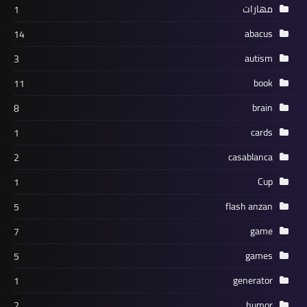
مهارات
1
abacus
14
autism
3
book
11
brain
8
cards
1
casablanca
2
Cup
1
flash anzan
5
game
7
games
5
generator
1
humor
2