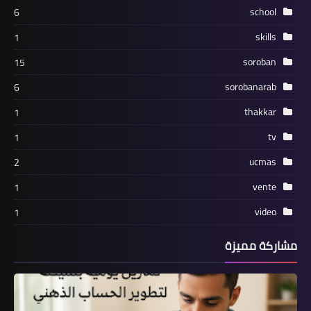
school
6
skills
1
soroban
15
sorobanarab
6
thakkar
1
tv
1
ucmas
2
vente
1
video
1
مشاركة مميزة