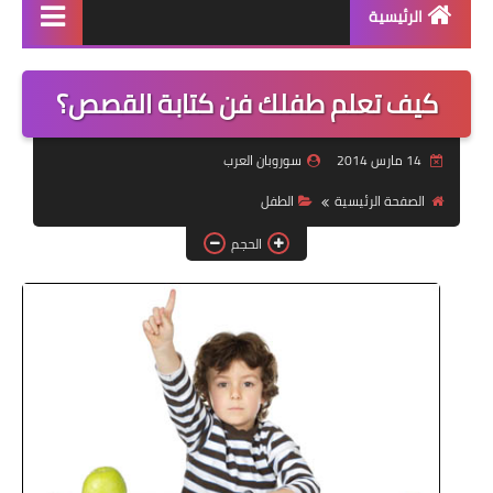
الرئيسية
منتجاتنا
كيف تعلم طفلك فن كتابة القصص؟
دورة سوروبان اونلاين
14 مارس 2014
سوروبان العرب
كراسات البرنامج pdf
الصفحة الرئيسية
الطفل
كتاب الشامل في السوروبان
الحجم