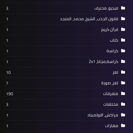
فيديو، محترف
3
قانون الجذب، الشيخ، محمد، المنجد
1
قرآن كريم
1
كتاب
1
كراسة
1
كراسة،مجانا، 2x1
1
لغز
10
لغز، صورة
7
متفرقات
190
مختلفات
3
مراكش، الاولمبياد
1
مهارات
1