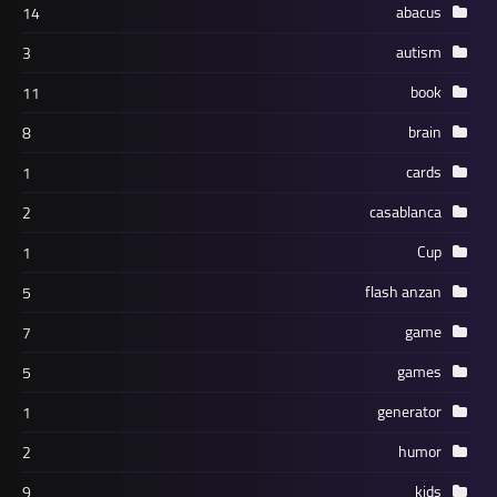
abacus
14
autism
3
book
11
brain
8
cards
1
casablanca
2
Cup
1
flash anzan
5
game
7
games
5
generator
1
humor
2
kids
9