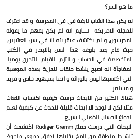
ما هو السر؟
لم يكن هذا الشاب نابغة في في المدرسة و قد اعترف
للمجلة الامريكة تـــايم انه لم يكن يفهم ما يقوله
المدرسون، و لم يكتشف عبقريته الا في سن العشرين،
حيث قام بعد بلوغه هذا السن بالابحار في الكتب
المتخصصة في الحساب و التزم بالقيام بالتمرن يوميا،
المفاجأة انه اصبح ينشط حلقات تلفزية بهذه الموهبة
التي اكتسبها ليس بالوراثة و انما بمجهود خاص و فريد
و مستمر
هناك الكثير من الابحاث درست كيفية اكتساب اللغات
مثلا لكن لا توجد الا ابحاث قليلة تتحدث عن كيفية تعلم
الدماغ الحساب الذهني السريع
الابحاث التي درست دماغ
Rudiger Gramm اكتشفت أن
تنشيط منطقة من المخ يقابلها تدفق دموي ملحوظ