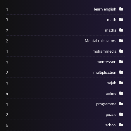
learn english
1
math
3
maths
7
Mental calculators
2
mohammedia
1
montessori
1
multiplication
2
najah
1
online
4
programme
1
puzzle
2
school
6