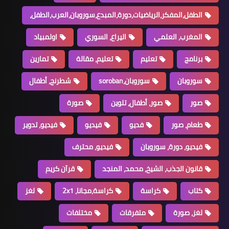
الطفل،المفكر،الرياضيات،دورة،المبدع،سوروبان،العرب،الطفل،
المغرب، العلمي
اليراع، السوري
اولمبياد
برنامج
تعليم
تعليم، مقالة
تمارين
سوروبان
سوروبان،soroban
شطرنج، أطفال
صور
صور، أطفال، تلوين
صورة
طعام، صور
فديو
فيديو
فيديو، تدوير
فيديو، دورة، سوروبان
فيديو، محترف
قانون الجذب، الشيخ، محمد، المنجد
قرآن كريم
كتاب
كراسة
كراسة،مجانا، 2x1
لغز
لغز، صورة
متفرقات
مختلفات