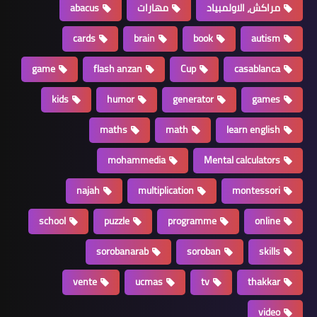
مراكش، الاولمبياد
مهارات
abacus
cards
brain
book
autism
game
flash anzan
Cup
casablanca
kids
humor
generator
games
maths
math
learn english
mohammedia
Mental calculators
najah
multiplication
montessori
school
puzzle
programme
online
sorobanarab
soroban
skills
vente
ucmas
tv
thakkar
video