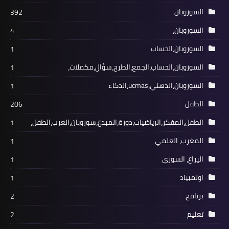
السوروبان
392
السوروبان،
4
السوروبان،الحساب
1
السوروبان،الحساب،الجمع،الطرح،سؤال،مكملات،
1
السوروبان،الذهني،ucmas،الذكاء
1
الطفل
206
الطفل،المفكر،الرياضيات،دورة،المبدع،سوروبان،العرب،الطفل،
1
المغرب، العلمي
1
اليراع، السوري
1
اولمبياد
1
برنامج
2
تعليم
2