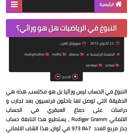
الرئيسية
منتجاتنا
النبوغ في الرياضيات هل هو وراثي؟
دورة سوروبان اونلاين
22 أكتوبر 2015
سوروبان العرب
كراسات البرنامج pdf
الصفحة الرئيسية
abacus
maths
multiplication
كتاب الشامل في السوروبان
soroban
school
الحجم
النبوغ في الحساب ليس وراثيا بل هو مكتسب، هذه هي
الحقيقة التي توصل لها باحثون فرنسيون بعد تجارب و
دراسات على دماغ العبقري في الحساب
الالما
ني
Rudiger Gramm ، يستطيع هذا النابغة حساب
جذر مربع العدد
973 847 في ثوان، هذا الشاب الالماني