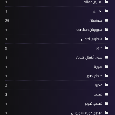
تعليم، مقالة
1
تمارين
1
سوروبان
25
سوروبان،soroban
1
شطرنج، أطفال
1
صور
5
صور، أطفال، تلوين
1
صورة
1
طعام، صور
1
فديو
2
فيديو
3
فيديو، تدوير
1
فيديو، دورة، سوروبان
1