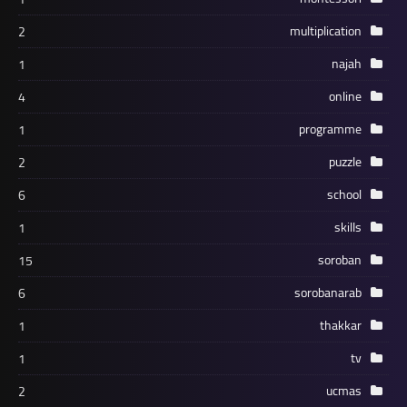
multiplication
2
najah
1
online
4
programme
1
puzzle
2
school
6
skills
1
soroban
15
sorobanarab
6
thakkar
1
tv
1
ucmas
2