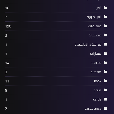
لغز
10
لغز، صورة
7
متفرقات
190
مختلفات
3
مراكش، الاولمبياد
1
مهارات
1
abacus
14
autism
3
book
11
brain
8
cards
1
casablanca
2