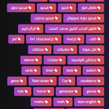
طعام، صور
فديو
فيديو
فيديو، تدوير
فيديو، دورة، سوروبان
فيديو، محترف
قانون الجذب، الشيخ، محمد، المنجد
قرآن كريم
كتاب
كراسة
كراسة،مجانا، 2x1
لغز
لغز، صورة
متفرقات
مختلفات
مراكش، الاولمبياد
مهارات
abacus
cards
brain
book
autism
game
flash anzan
Cup
casablanca
kids
humor
generator
games
maths
math
learn english