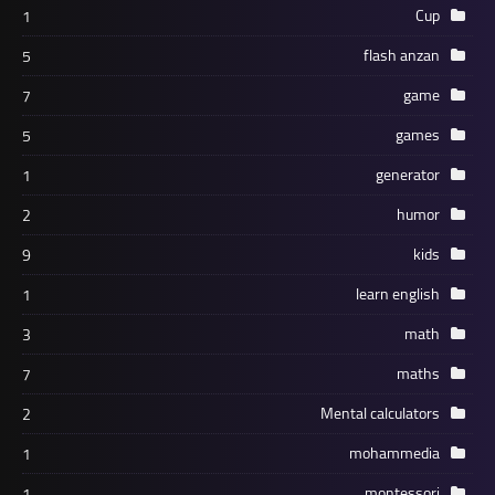
Cup
1
flash anzan
5
game
7
games
5
generator
1
humor
2
kids
9
learn english
1
math
3
maths
7
Mental calculators
2
mohammedia
1
montessori
1