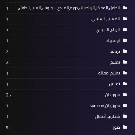
الطفل،المفكر،الرياضيات،دورة،المبدع،سوروبان،العرب،الطفل،
1
المغرب، العلمي
1
اليراع، السوري
1
اولمبياد
1
برنامج
2
تعليم
2
تعليم، مقالة
1
تمارين
1
سوروبان
25
سوروبان،soroban
1
شطرنج، أطفال
1
صور
5