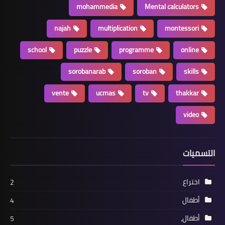
mohammedia
Mental calculators
najah
multiplication
montessori
school
puzzle
programme
online
sorobanarab
soroban
skills
vente
ucmas
tv
thakkar
video
التسميات
اختراع
2
أطفال
4
أطفال،
5