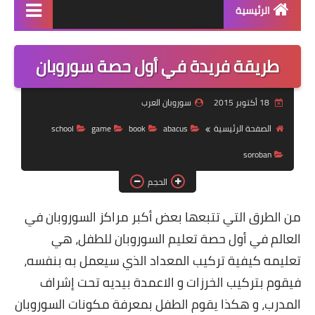
الرئيسية
منتجاتنا
طريقة فريدة في أول حصة سوروبان
دورة سوروبان اونلاين
18 أكتوبر 2015
سوروبان العرب
كراسات البرنامج pdf
الصفحة الرئيسية
abacus
book
game
school
كتاب الشامل في السوروبان
soroban
الحجم
من الطرق التي تتبعها بعض أكبر مراكز السوروبان في
العالم في أول حصة تعليم السوروبان للطفل، هي
تعليمه كيفية تركيب المعداد الذي سيعمل به بنفسه،
فيقوم بتركيب الخرزات و الاعمدة بيديه تحت إشراف
المدرب، و هكذا يقوم الطفل بمعرفة مكونات السوروبان