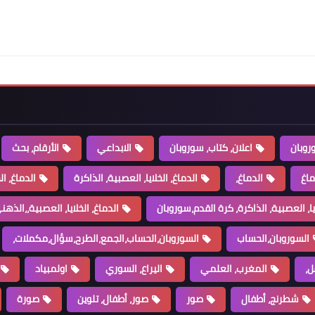
روبان
اعلان، كتاب، سوروبان
الابداعي
الأرقام، بحث
ماغ
الدماغ،
الدماغ، الخلايا، العصبية، الذاكرة
الدماغ، ال
ايا، العصبية، الذاكرة، كرة القدم،سوروبان
الدماغ، الخلايا، العصبية،،الذهني،ucmas،الذ
السوروبان،الحساب
السوروبان،الحساب،الجمع،الطرح،سؤال،مكملات،
ل،
المغرب، العلمي
اليراع، السوري
اولمبياد
شطرنج، أطفال
صور
صور، أطفال، تلوين
صورة