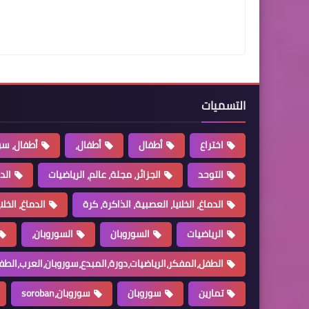
التسميات
اختراع
أطفال
أطفال،
أطفال، سو
التوحد
الجزائر، مجلة، عالم، الرياضيات
الد
الدماغ، الخلايا، العصبية، الذاكرة، كرة
الدماغ، الخل
الرياضيات
السوروبان
السوروبان،
الطفل،المفكر،الرياضيات،دورة،المبدع،سوروبان،العرب،الطف
تمارين
سوروبان
سوروبان،soroban