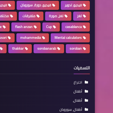
فيديو، تدوير
فيديو، دورة، سوروبان
فيديو
لغز
لغز، صورة
متفرقات
مختلف
e
flash anzan
Cup
casablanca
sori
mohammedia
Mental calculators
thakkar
sorobanarab
soroban
التسميات
اختراع
أطفال
أطفال،
أطفال، سوروبان