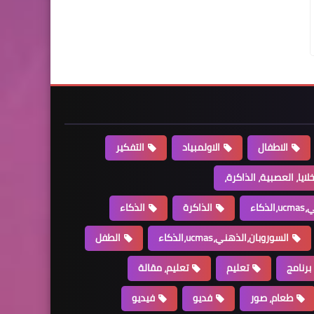
الاطفال
الاولمبياد
التفكير
خلايا، العصبية، الذاكرة،
كاء
الذاكرة
الذكاء
السوروبان،الذهني،ucmas،الذكاء
الطفل
برنامج
تعليم
تعليم، مقالة
طعام، صور
فديو
فيديو