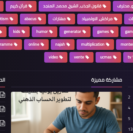
، محترف
قانون الجذب، الشيخ، محمد، المنجد
قرآن كريم
ات
مراكش، الاولمبياد
مهارات
abacus
utism
kids
humor
generator
games
gam
gramme
online
najah
multiplication
montes
video
vente
ucmas
tv
مشاركة مميزة
الص
2
4
5
13