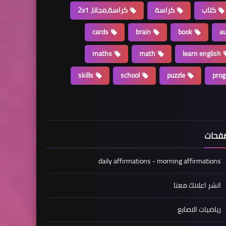
كتاب
كراسة
كراسة،مجانا، 2x1
cards
brain
book
a
maths
math
learn english
skills
school
puzzle
pro
فحات
daily affirmations - morning affirmations
انشر اعلانك معنا
رياضيات الاصابع