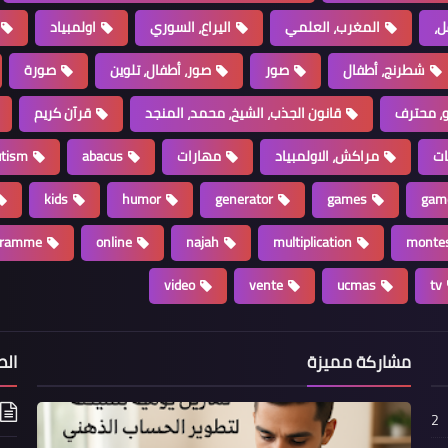
ل،
المغرب، العلمي
اليراع، السوري
اولمبياد
شطرنج، أطفال
صور
صور، أطفال، تلوين
صورة
، محترف
قانون الجذب، الشيخ، محمد، المنجد
قرآن كريم
ات
مراكش، الاولمبياد
مهارات
abacus
utism
kids
humor
generator
games
gam
gramme
online
najah
multiplication
montes
video
vente
ucmas
tv
مشاركة مميزة
الص
2