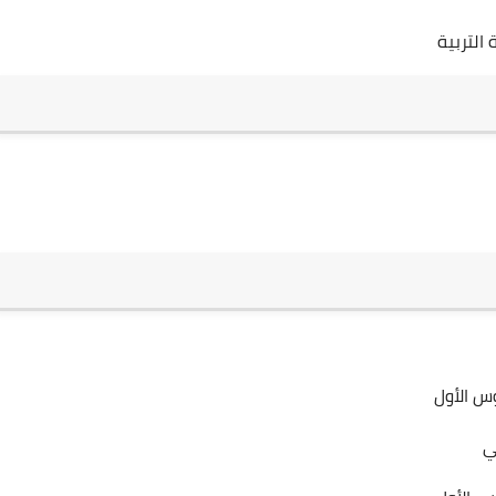
التربية
س الأول
ي