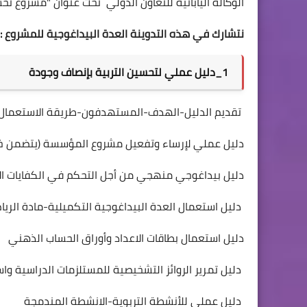
الوكالة اليابانية للتعاون الدولي تحت عنوان "مشروع تح
نتشارك في هذه التدوينة العدة البيداغوجية للمشروع :
1_دليل عملي لتحسين التربية بإنصاف وجودة
​تقديم الدليل-الهدف-المستهدفون-طريقة الاستعمال
​دليل عملي لإرساء وتفعيل مشروع المؤسسة (يتضمن خ
​دليل بيداغوجي منهجي من أجل التحكم في الكفايات الأس
​دليل استعمال العدة البيداغوجية التكميلية-مادة الري
​دليل استعمال بطاقات الاعداد وأوراق الحساب الذهني
​دليل تمرير الروائز التشخيصية للمستلزمات الدراسية واست
​دليل عملي للأنشطة التربوية-الانشطة المندمجة