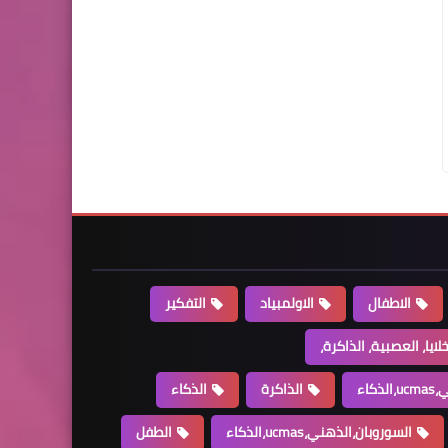
الاطفال
الاولمبياد
التفكير
خلايا، العصبية، الذاكرة،
كاء
الذاكرة
الذكاء
السوروبان،الذهني،ucmas،الذكاء
الطفل