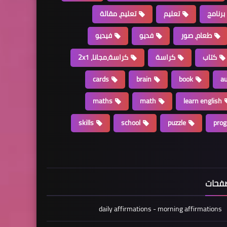
برنامج
تعليم
تعليم، مقالة
طعام، صور
فديو
فيديو
كتاب
كراسة
كراسة،مجانا، 2x1
cards
brain
book
a
maths
math
learn english
skills
school
puzzle
pro
فحات
daily affirmations - morning affirmations