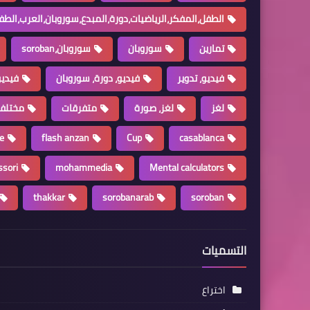
الطفل،المفكر،الرياضيات،دورة،المبدع،سوروبان،العرب،الطف
تمارين
سوروبان
سوروبان،soroban
فيديو، تدوير
فيديو، دورة، سوروبان
فيديو
لغز
لغز، صورة
متفرقات
مختلف
e
flash anzan
Cup
casablanca
sori
mohammedia
Mental calculators
thakkar
sorobanarab
soroban
التسميات
اختراع