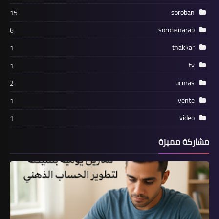
soroban
15
sorobanarab
6
thakkar
1
tv
1
ucmas
2
vente
1
video
1
مشاركة مميزة