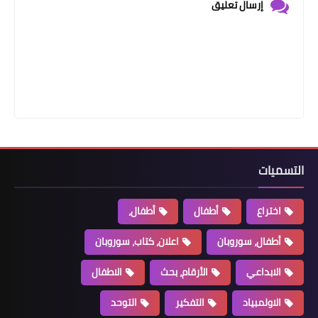
إرسال تعليق
التسميات
اختراع
أطفال
أطفال،
أطفال، سوروبان
اعلان، كتاب، سوروبان
الابداعي
الأرقام، بحث
الاطفال
الاولمبياد
التفكير
التوحد