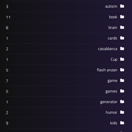
autism
3
book
11
brain
8
cards
1
casablanca
2
Cup
1
flash anzan
5
game
7
games
5
generator
1
humor
2
kids
9