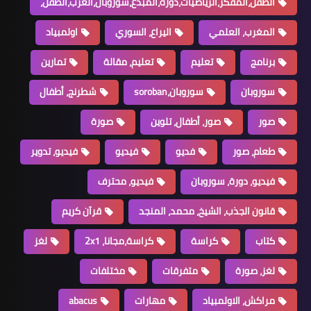
الطفل،المفكر،الرياضيات،دورة،المبدع،سوروبان،العرب،الطفل،
المغرب، العلمي
اليراع، السوري
اولمبياد
برنامج
تعليم
تعليم، مقالة
تمارين
سوروبان
سوروبان،soroban
شطرنج، أطفال
صور
صور، أطفال، تلوين
صورة
طعام، صور
فديو
فيديو
فيديو، تدوير
فيديو، دورة، سوروبان
فيديو، محترف
قانون الجذب، الشيخ، محمد، المنجد
قرآن كريم
كتاب
كراسة
كراسة،مجانا، 2x1
لغز
لغز، صورة
متفرقات
مختلفات
مراكش، الاولمبياد
مهارات
abacus