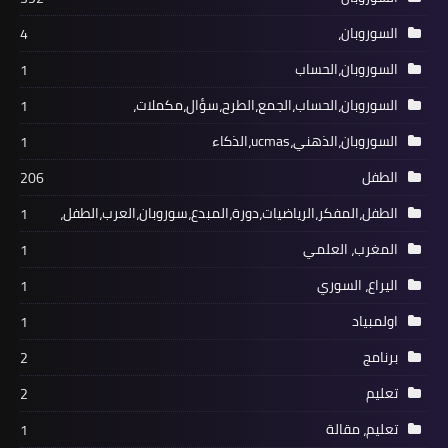
السوروبان،
4
السوروبان،الحساب
1
السوروبان،الحساب،الجمع،الطرح،سؤال،مكملات،
1
السوروبان،الذهني،ucmas،الذكاء
1
الطفل
206
الطفل،المفكر،الرياضيات،دورة،المبدع،سوروبان،العرب،الطفل،
1
المغرب، العلمي
1
اليراع، السوري
1
اولمبياد
1
برنامج
2
تعليم
2
تعليم، مقالة
1