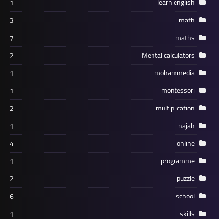
learn english
1
math
3
maths
7
Mental calculators
2
mohammedia
1
montessori
1
multiplication
2
najah
1
online
4
programme
1
puzzle
2
school
6
skills
1