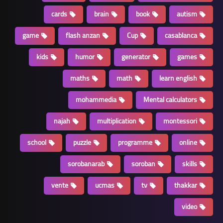
cards
brain
book
autism
game
flash anzan
Cup
casablanca
kids
humor
generator
games
maths
math
learn english
mohammedia
Mental calculators
najah
multiplication
montessori
school
puzzle
programme
online
sorobanarab
soroban
skills
vente
ucmas
tv
thakkar
video