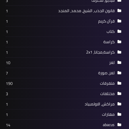
فيديو، محترف
3
قانون الجذب، الشيخ، محمد، المنجد
1
قرآن كريم
1
كتاب
1
كراسة
1
كراسة،مجانا، 2x1
1
لغز
10
لغز، صورة
7
متفرقات
190
مختلفات
3
مراكش، الاولمبياد
1
مهارات
1
abacus
14