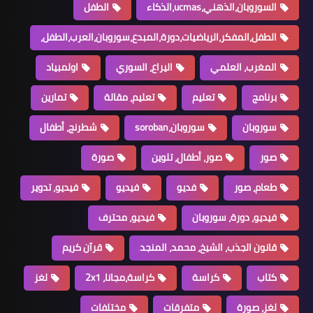
السوروبان،الذهني،ucmas،الذكاء
الطفل
الطفل،المفكر،الرياضيات،دورة،المبدع،سوروبان،العرب،الطفل،
المغرب، العلمي
اليراع، السوري
اولمبياد
برنامج
تعليم
تعليم، مقالة
تمارين
سوروبان
سوروبان،soroban
شطرنج، أطفال
صور
صور، أطفال، تلوين
صورة
طعام، صور
فديو
فيديو
فيديو، تدوير
فيديو، دورة، سوروبان
فيديو، محترف
قانون الجذب، الشيخ، محمد، المنجد
قرآن كريم
كتاب
كراسة
كراسة،مجانا، 2x1
لغز
لغز، صورة
متفرقات
مختلفات