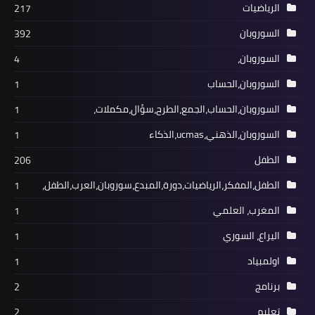
الرياضيات
217
السوروبان
392
السوروبان،
4
السوروبان،الحساب
1
السوروبان،الحساب،الجمع،الطرح،سؤال،مكملات،
1
السوروبان،الذهني،ucmas،الذكاء
1
الطفل
206
الطفل،المفكر،الرياضيات،دورة،المبدع،سوروبان،العرب،الطفل،
1
المغرب، العلمي
1
اليراع، السوري
1
اولمبياد
1
برنامج
2
تعليم
2