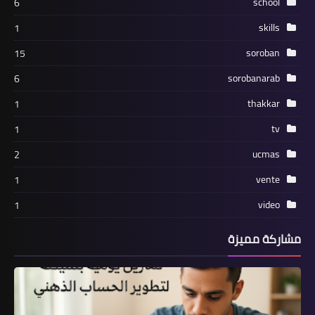
school
6
skills
1
soroban
15
sorobanarab
6
thakkar
1
tv
1
ucmas
2
vente
1
video
1
مشاركة مميزة