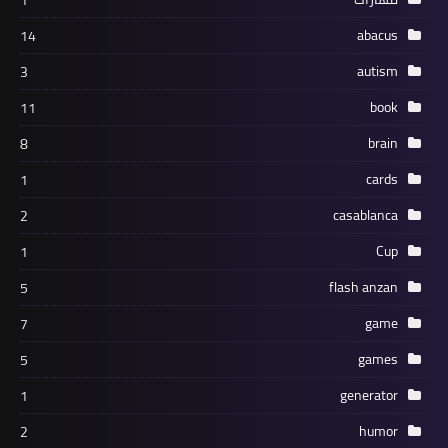
abacus
14
autism
3
book
11
brain
8
cards
1
casablanca
2
Cup
1
flash anzan
5
game
7
games
5
generator
1
humor
2