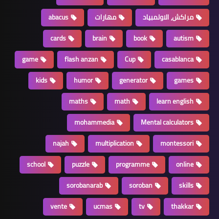
مراكش، الاولمبياد
مهارات
abacus
cards
brain
book
autism
game
flash anzan
Cup
casablanca
kids
humor
generator
games
maths
math
learn english
mohammedia
Mental calculators
najah
multiplication
montessori
school
puzzle
programme
online
sorobanarab
soroban
skills
vente
ucmas
tv
thakkar