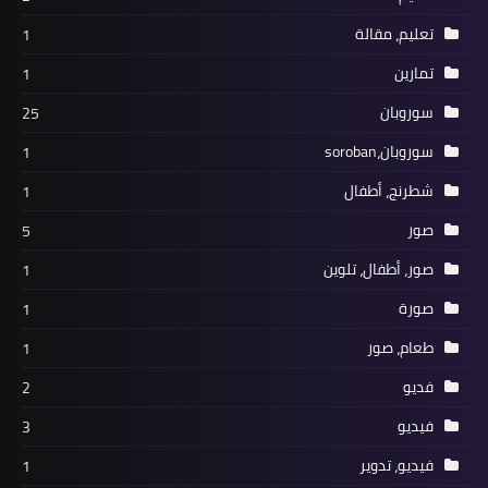
تعليم، مقالة
1
تمارين
1
سوروبان
25
سوروبان،soroban
1
شطرنج، أطفال
1
صور
5
صور، أطفال، تلوين
1
صورة
1
طعام، صور
1
فديو
2
فيديو
3
فيديو، تدوير
1