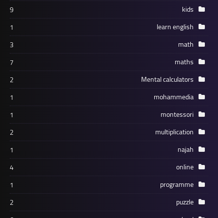
kids
9
learn english
1
math
3
maths
7
Mental calculators
2
mohammedia
1
montessori
1
multiplication
2
najah
1
online
4
programme
1
puzzle
2