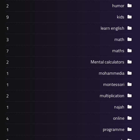
humor
2
kids
9
learn english
1
math
3
maths
7
Mental calculators
2
mohammedia
1
montessori
1
multiplication
2
najah
1
online
4
programme
1