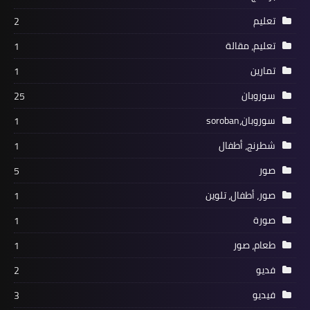
تعليم
2
تعليم، مقالة
1
تمارين
1
سوروبان
25
سوروبان،soroban
1
شطرنج، أطفال
1
صور
5
صور، أطفال، تلوين
1
صورة
1
طعام، صور
1
فديو
2
فيديو
3