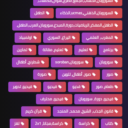
السوروبان،الحساب،الجمع،الطرح،سؤال،مكملات،
السوروبان،الذهني،ucmas،الذكاء
الطفل
الطفل،المفكر،الرياضيات،دورة،المبدع،سوروبان،العرب،الطفل،
المغرب، العلمي
اليراع، السوري
اولمبياد
برنامج
تعليم
تعليم، مقالة
تمارين
سوروبان
سوروبان،soroban
شطرنج، أطفال
صور
صور، أطفال، تلوين
صورة
طعام، صور
فديو
فيديو
فيديو، تدوير
فيديو، دورة، سوروبان
فيديو، محترف
قانون الجذب، الشيخ، محمد، المنجد
قرآن كريم
كتاب
كراسة
كراسة،مجانا، 2x1
لغز