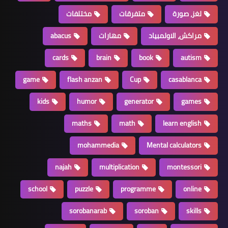
لغز، صورة
متفرقات
مختلفات
مراكش، الاولمبياد
مهارات
abacus
cards
brain
book
autism
game
flash anzan
Cup
casablanca
kids
humor
generator
games
maths
math
learn english
mohammedia
Mental calculators
najah
multiplication
montessori
school
puzzle
programme
online
sorobanarab
soroban
skills