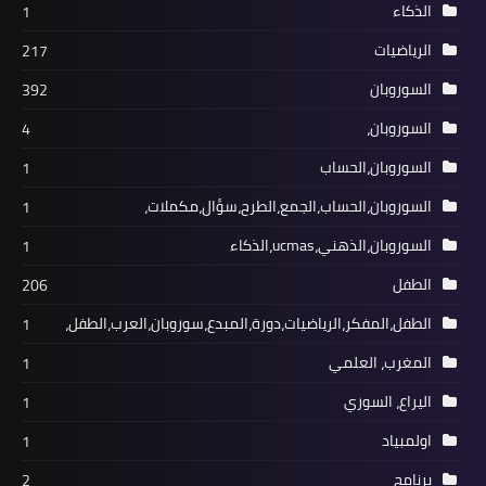
الذكاء
1
الرياضيات
217
السوروبان
392
السوروبان،
4
السوروبان،الحساب
1
السوروبان،الحساب،الجمع،الطرح،سؤال،مكملات،
1
السوروبان،الذهني،ucmas،الذكاء
1
الطفل
206
الطفل،المفكر،الرياضيات،دورة،المبدع،سوروبان،العرب،الطفل،
1
المغرب، العلمي
1
اليراع، السوري
1
اولمبياد
1
برنامج
2