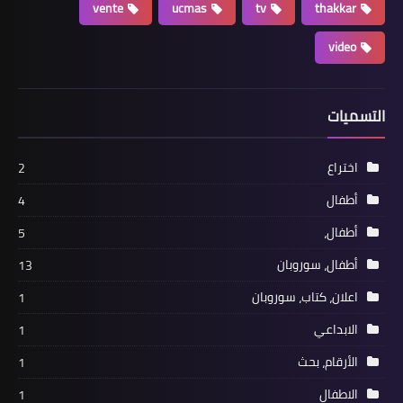
vente
ucmas
tv
thakkar
video
التسميات
اختراع
2
أطفال
4
أطفال،
5
أطفال، سوروبان
13
اعلان، كتاب، سوروبان
1
الابداعي
1
الأرقام، بحث
1
الاطفال
1