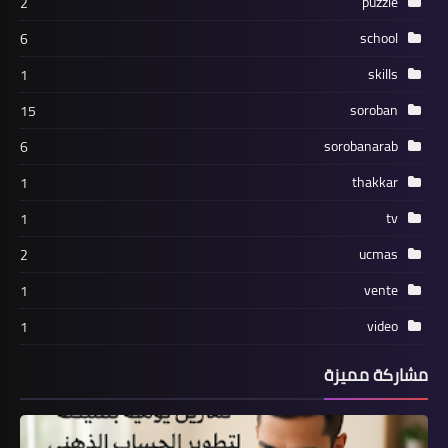
puzzle
2
school
6
skills
1
soroban
15
sorobanarab
6
thakkar
1
tv
1
ucmas
2
vente
1
video
1
مشاركة مميزة