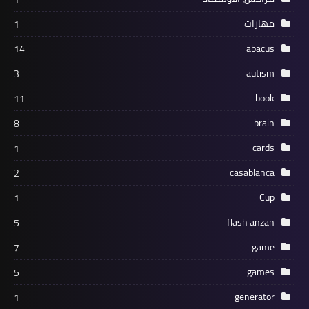
مهارات
1
abacus
14
autism
3
book
11
brain
8
cards
1
casablanca
2
Cup
1
flash anzan
5
game
7
games
5
generator
1