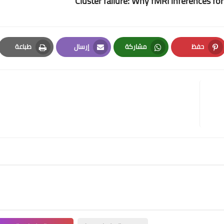
Cluster failure: Why fMRI inferences for 
حفظ
مشاركة
إرسال
طباعة
Print
Email
Whatsapp
Pinterest