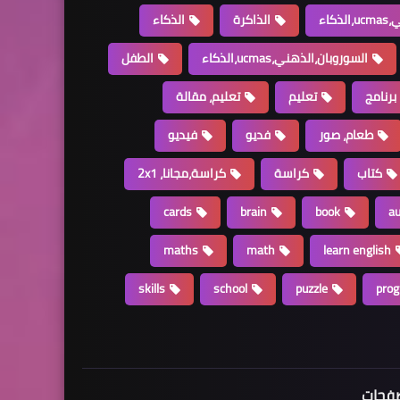
كاء
الذاكرة
الذكاء
السوروبان،الذهني،ucmas،الذكاء
الطفل
برنامج
تعليم
تعليم، مقالة
طعام، صور
فديو
فيديو
كتاب
كراسة
كراسة،مجانا، 2x1
cards
brain
book
a
maths
math
learn english
skills
school
puzzle
pro
فحات