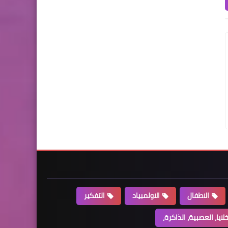
الاطفال
الاولمبياد
التفكير
خلايا، العصبية، الذاكرة،