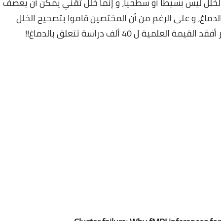
ي المعروف علميا باختصار FMRI، هذا الخلل ليس بسيطا أو سطحيا، و إنما خلل تقني يمكن أن يعصف
 الدماغ، و على الرغم من أن المختصين قاموا بتصحيح الخلل