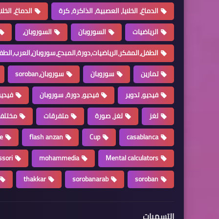
الدماغ، الخلايا، العصبية، الذاكرة، كرة
الدماغ، الخل
الرياضيات
السوروبان
السوروبان،
الطفل،المفكر،الرياضيات،دورة،المبدع،سوروبان،العرب،الطف
تمارين
سوروبان
سوروبان،soroban
فيديو، تدوير
فيديو، دورة، سوروبان
فيديو
لغز
لغز، صورة
متفرقات
مختلف
e
flash anzan
Cup
casablanca
sori
mohammedia
Mental calculators
thakkar
sorobanarab
soroban
التسميات