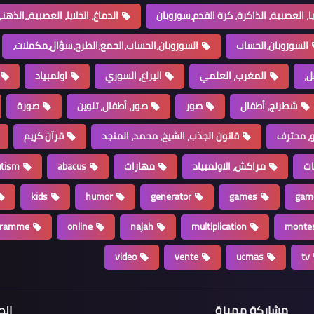
ايا، العصبية، الذاكرة، كرة القدم،سوروبان
الدماغ، الخلايا، العصبية،،الذهني،ucmas،الذ
السوروبان،الحساب
السوروبان،الحساب،الجمع،الطرح،سؤال،مكملات،
ل،
المغرب، العلمي
اليراع، السوري
اولمبياد
شطرنج، أطفال
صور
صور، أطفال، تلوين
صورة
، محترف
قانون الجذب، الشيخ، محمد، المنجد
قرآن كريم
ات
مراكش، الاولمبياد
مهارات
abacus
utism
kids
humor
generator
games
gam
gramme
online
najah
multiplication
montes
video
vente
ucmas
tv
مشاركة مميزة
الص