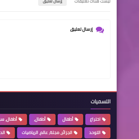
ليست هناك تعليقات
إرسال تعليق
إرسال تعليق
التسميات
اختراع
أطفال
أطفال،
أطفال، سو
التوحد
الجزائر، مجلة، عالم، الرياضيات
الد