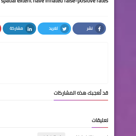
spatial extent have inflated false-positive rates
نشر
تغريد
مشاركة
LinkedIn
Twitter
Facebook
قد تُعجبك هذه المشاركات
تعليقات